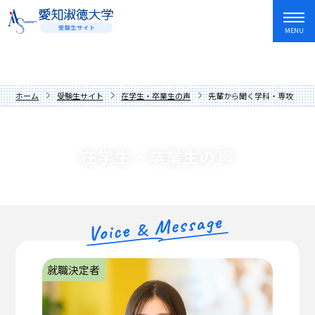
MENU
資料請求
友だち追加
入試情報・学費
ホーム
受験生サイト
在学生・卒業生の声
先輩から聞く学科・専攻のこ
オープンキャンパス・イベント
入試日程・制度
学部・学科
アドミッションポリシー
オープンキャンパス
在学生・卒業生の声
愛知淑徳大学を知る
過去の入試問題
講座
文学部
キャンパスライフ
学費・奨学金
イベントカレンダー
教育学部
歴史と伝統
就職・資格・留学
先輩からの応援メッセージ
人間情報学部
数字でわかる愛知淑徳大学
長久手キャンパス
在学生・卒業生の声
心理学部
学長メッセージ
星が丘キャンパス
就職サポート
就職決定者
保護者の方へ
創造表現学部
理念
愛知淑徳大学生の1年
キャリア教育・インターンシップ