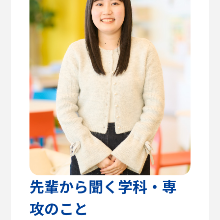
高校教諭の方へ
建築学部
教育方針
センパイのリアルライフ
キャリア支援・資格対策
公式SNS
健康医療科学部
学生支援
留学支援
食健康科学部
クラブ活動
入学を
学生VOICE
決めた理由
福祉貢献学部
愛知淑徳大学公式サイト
交流文化学部
ビジネス学部
グローバル・コミュニケーション学部
先輩から聞く学科・専
攻のこと