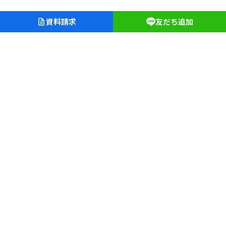
資料請求
友だち追加
愛知淑徳学園
愛知淑徳中学校・高等学校
愛知淑徳大学クリニック
長久手キャンパス
〒480-1197 愛知県長久手市片平二丁目9
TEL（0561）62-4111（代表）
文学部
教育学部
人間情報学部
心理学部
創造表現学部
建築学部
健康医療科学部
食健康科学部
福祉貢献学部
星が丘キャンパス
〒464-8671 名古屋市千種区桜が丘23