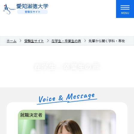
MENU
資料請求
友だち追加
入試情報・学費
ホーム
受験生サイト
在学生・卒業生の声
先輩から聞く学科・専攻のこ
オープンキャンパス・イベント
入試日程・制度
学部・学科
アドミッションポリシー
オープンキャンパス
在学生・卒業生の声
愛知淑徳大学を知る
過去の入試問題
講座
文学部
キャンパスライフ
学費・奨学金
イベントカレンダー
教育学部
歴史と伝統
就職・資格・留学
先輩からの応援メッセージ
人間情報学部
数字でわかる愛知淑徳大学
長久手キャンパス
在学生・卒業生の声
心理学部
学長メッセージ
星が丘キャンパス
就職サポート
就職決定者
保護者の方へ
創造表現学部
理念
愛知淑徳大学生の1年
キャリア教育・インターンシップ