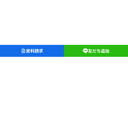
資料請求
友だち追加
愛知淑徳学園
愛知淑徳中学校・高等学校
愛知淑徳大学クリニック
長久手キャンパス