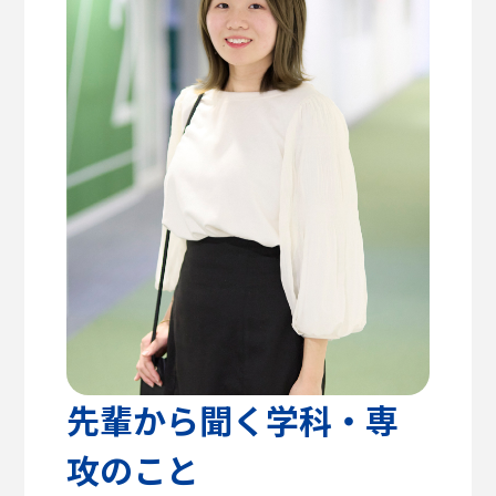
高校教諭の方へ
建築学部
教育方針
センパイのリアルライフ
キャリア支援・資格対策
公式SNS
健康医療科学部
学生支援
留学支援
食健康科学部
クラブ活動
入学を
学生VOICE
決めた理由
福祉貢献学部
愛知淑徳大学公式サイト
交流文化学部
ビジネス学部
グローバル・コミュニケーション学部
先輩から聞く学科・専
攻のこと