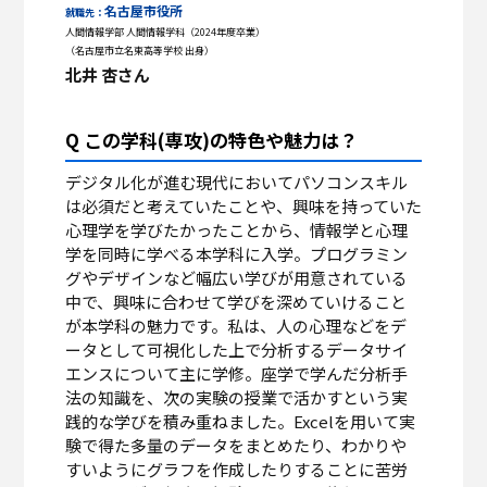
名古屋市役所
就職先：
人間情報学部 人間情報学科（2024年度卒業）
（名古屋市立名東高等学校 出身）
北井 杏さん
Q この学科(専攻)の特色や魅力は？
デジタル化が進む現代においてパソコンスキル
は必須だと考えていたことや、興味を持っていた
心理学を学びたかったことから、情報学と心理
学を同時に学べる本学科に入学。プログラミン
グやデザインなど幅広い学びが用意されている
中で、興味に合わせて学びを深めていけること
が本学科の魅力です。私は、人の心理などをデ
ータとして可視化した上で分析するデータサイ
エンスについて主に学修。座学で学んだ分析手
法の知識を、次の実験の授業で活かすという実
践的な学びを積み重ねました。Excelを用いて実
験で得た多量のデータをまとめたり、わかりや
すいようにグラフを作成したりすることに苦労