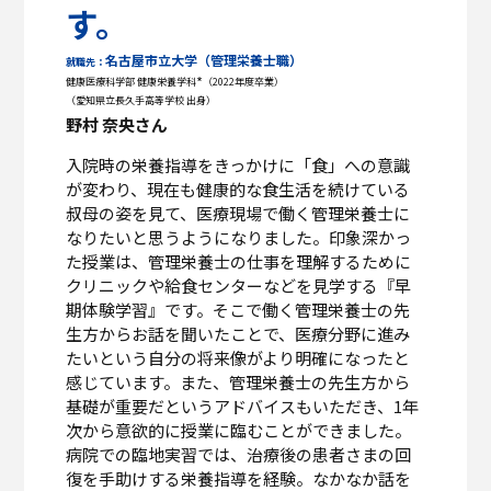
す。
名古屋市立大学（管理栄養士職）
就職先：
*
健康医療科学部 健康栄養学科
（2022年度卒業）
（愛知県立長久手高等学校 出身）
野村 奈央さん
入院時の栄養指導をきっかけに「食」への意識
が変わり、現在も健康的な食生活を続けている
叔母の姿を見て、医療現場で働く管理栄養士に
なりたいと思うようになりました。印象深かっ
た授業は、管理栄養士の仕事を理解するために
クリニックや給食センターなどを見学する『早
期体験学習』です。そこで働く管理栄養士の先
生方からお話を聞いたことで、医療分野に進み
たいという自分の将来像がより明確になったと
感じています。また、管理栄養士の先生方から
基礎が重要だというアドバイスもいただき、1年
次から意欲的に授業に臨むことができました。
病院での臨地実習では、治療後の患者さまの回
復を手助けする栄養指導を経験。なかなか話を