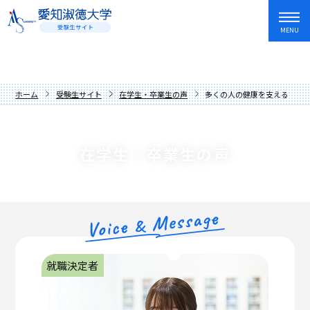
MENU
資料請求
友だち追加
入試情報・学費
ホーム
受験生サイト
在学生・卒業生の声
多くの人の健康を支える管理
オープンキャンパス・イベント
入試日程・制度
学部・学科
アドミッションポリシー
オープンキャンパス
在学生・卒業生の声
愛知淑徳大学を知る
過去の入試問題
講座
文学部
キャンパスライフ
学費・奨学金
イベントカレンダー
教育学部
歴史と伝統
就職・資格・留学
先輩からの応援メッセージ
人間情報学部
数字でわかる愛知淑徳大学
長久手キャンパス
在学生・卒業生の声
心理学部
学長メッセージ
星が丘キャンパス
就職サポート
就職決定者
保護者の方へ
創造表現学部
理念
愛知淑徳大学生の1年
キャリア教育・インターンシップ