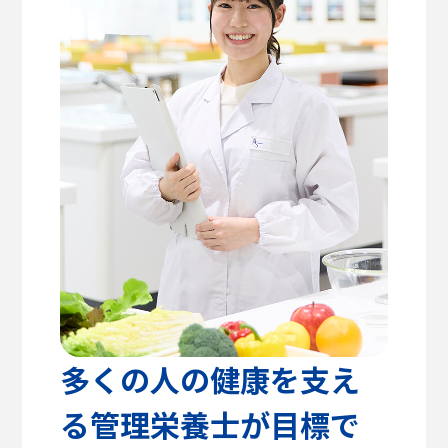
高校教諭の方へ
建築学部
教育方針
センパイのリアルライフ
キャリア支援・資格対策
公式SNS
健康医療科学部
学生支援
留学支援
食健康科学部
クラブ活動
入学を
学生VOICE
決めた理由
福祉貢献学部
愛知淑徳大学公式サイト
交流文化学部
ビジネス学部
グローバル・コミュニケーション学部
多くの人の健康を支え
る管理栄養士が目標で