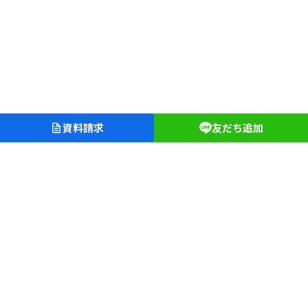
資料請求
友だち追加
愛知淑徳学園
愛知淑徳中学校・高等学校
愛知淑徳大学クリニック
長久手キャンパス