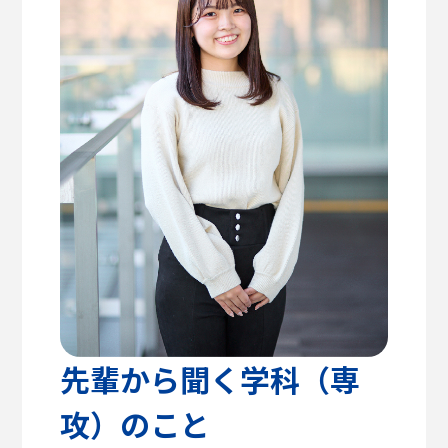
高校教諭の方へ
建築学部
教育方針
センパイのリアルライフ
キャリア支援・資格対策
公式SNS
健康医療科学部
学生支援
留学支援
食健康科学部
クラブ活動
入学を
学生VOICE
決めた理由
福祉貢献学部
愛知淑徳大学公式サイト
交流文化学部
ビジネス学部
グローバル・コミュニケーション学部
先輩から聞く学科（専
攻）のこと