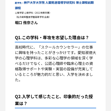
神戸大学大学院 人間発達環境学研究科 博士課程前期
進学先：
課程
心理学部 心理学科（2022年度卒業）
（私立岐阜聖徳学園高等学校 出身）
堀口 侑奈さん
Q1.この学科・専攻を志望した理由は？
高校時代に、「スクールカウンセラー」の仕事
に興味を持ったことがきっかけです。愛知淑徳大
学の心理学科は、多彩な心理学の領域を深く学
べるだけでなく、公認心理師や臨床心理士の資
格取得サポートや実験・実習の設備が充実して
いるところが魅力的だと思い、入学を決めまし
た。
Q2.入学して感じたこと、印象的だった授
業は？