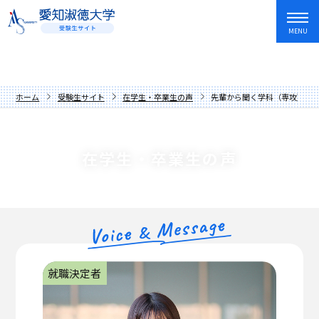
MENU
資料請求
友だち追加
入試情報・学費
ホーム
受験生サイト
在学生・卒業生の声
先輩から聞く学科（専攻）の
オープンキャンパス・イベント
入試日程・制度
学部・学科
アドミッションポリシー
オープンキャンパス
在学生・卒業生の声
愛知淑徳大学を知る
過去の入試問題
講座
文学部
キャンパスライフ
学費・奨学金
イベントカレンダー
教育学部
歴史と伝統
就職・資格・留学
先輩からの応援メッセージ
人間情報学部
数字でわかる愛知淑徳大学
長久手キャンパス
在学生・卒業生の声
心理学部
学長メッセージ
星が丘キャンパス
就職サポート
就職決定者
保護者の方へ
創造表現学部
理念
愛知淑徳大学生の1年
キャリア教育・インターンシップ