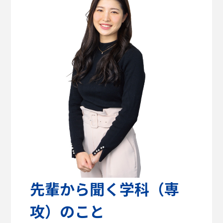
高校教諭の方へ
建築学部
教育方針
センパイのリアルライフ
キャリア支援・資格対策
公式SNS
健康医療科学部
学生支援
留学支援
食健康科学部
クラブ活動
入学を
学生VOICE
決めた理由
福祉貢献学部
愛知淑徳大学公式サイト
交流文化学部
ビジネス学部
グローバル・コミュニケーション学部
先輩から聞く学科（専
攻）のこと