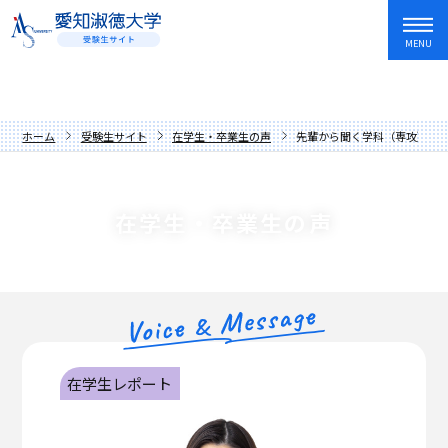
MENU
資料請求
友だち追加
入試情報・学費
ホーム
受験生サイト
在学生・卒業生の声
先輩から聞く学科（専攻）の
オープンキャンパス・イベント
入試日程・制度
学部・学科
アドミッションポリシー
オープンキャンパス
在学生・卒業生の声
愛知淑徳大学を知る
過去の入試問題
講座
文学部
キャンパスライフ
学費・奨学金
イベントカレンダー
教育学部
歴史と伝統
就職・資格・留学
先輩からの応援メッセージ
人間情報学部
数字でわかる愛知淑徳大学
長久手キャンパス
在学生・卒業生の声
心理学部
学長メッセージ
星が丘キャンパス
就職サポート
在学生レポート
保護者の方へ
創造表現学部
理念
愛知淑徳大学生の1年
キャリア教育・インターンシップ