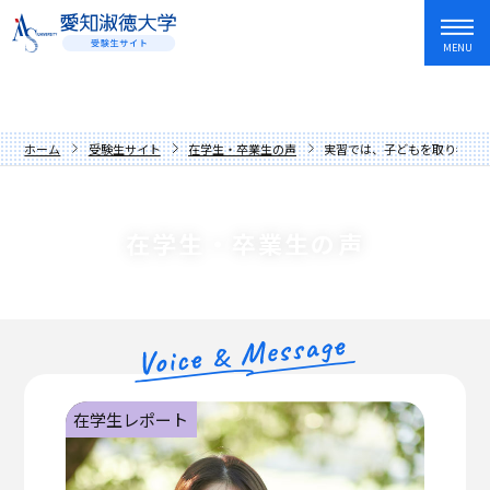
MENU
資料請求
友だち追加
入試情報・学費
ホーム
受験生サイト
在学生・卒業生の声
実習では、子どもを取り巻く
オープンキャンパス・イベント
入試日程・制度
学部・学科
アドミッションポリシー
オープンキャンパス
在学生・卒業生の声
愛知淑徳大学を知る
過去の入試問題
講座
文学部
キャンパスライフ
学費・奨学金
イベントカレンダー
教育学部
歴史と伝統
就職・資格・留学
先輩からの応援メッセージ
人間情報学部
数字でわかる愛知淑徳大学
長久手キャンパス
在学生・卒業生の声
心理学部
学長メッセージ
星が丘キャンパス
就職サポート
在学生レポート
保護者の方へ
創造表現学部
理念
愛知淑徳大学生の1年
キャリア教育・インターンシップ