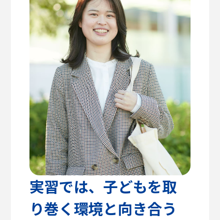
高校教諭の方へ
建築学部
教育方針
センパイのリアルライフ
キャリア支援・資格対策
公式SNS
健康医療科学部
学生支援
留学支援
食健康科学部
クラブ活動
入学を
学生VOICE
決めた理由
福祉貢献学部
愛知淑徳大学公式サイト
交流文化学部
ビジネス学部
グローバル・コミュニケーション学部
実習では、子どもを取
り巻く環境と向き合う