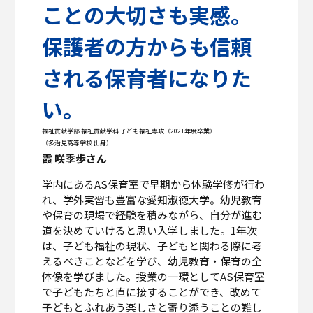
ことの大切さも実感。
保護者の方からも信頼
される保育者になりた
い。
福祉貢献学部 福祉貢献学科 子ども福祉専攻（2021年度卒業）
（多治見高等学校 出身）
霞 咲季歩さん
学内にあるAS保育室で早期から体験学修が行わ
れ、学外実習も豊富な愛知淑徳大学。幼児教育
や保育の現場で経験を積みながら、自分が進む
道を決めていけると思い入学しました。1年次
は、子ども福祉の現状、子どもと関わる際に考
えるべきことなどを学び、幼児教育・保育の全
体像を学びました。授業の一環としてAS保育室
で子どもたちと直に接することができ、改めて
子どもとふれあう楽しさと寄り添うことの難し