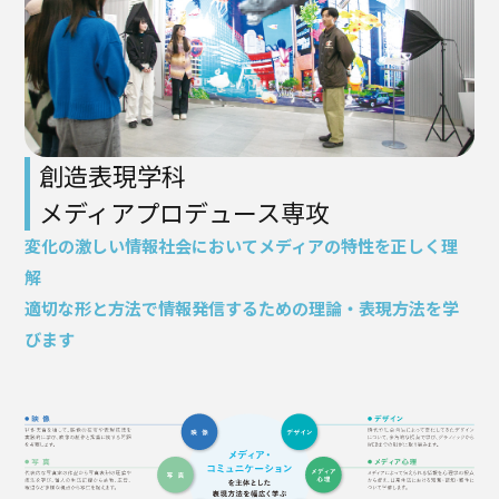
高校教諭の方へ
建築学部
教育方針
センパイのリアルライフ
キャリア支援・資格対策
公式SNS
健康医療科学部
学生支援
留学支援
入学を
学生VOICE
決めた理由
食健康科学部
クラブ活動
愛知淑徳大学公式サイト
福祉貢献学部
創造表現学科
交流文化学部
メディアプロデュース専攻
ビジネス学部
変化の激しい情報社会においてメディアの特性を正しく理
解
グローバル・コミュニケーション学部
適切な形と方法で情報発信するための理論・表現方法を学
びます