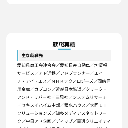
就職実績
主な就職先
愛知県商工会連合会／愛知日産自動車／旭情報
サービス／アド近鉄／アドプランナー／エイ
チ・アイ・エス／ＮＨＫテクノロジーズ／岡﨑信
用金庫／カプコン／近畿日本鉄道／クリーク・
アンド・リバー社／三晃社／システムリサーチ
／セキスイハイム中部／積水ハウス／大同ＩＴ
ソリューションズ／知多メディアスネットワー
ク／中日アド企画／ディップ／電通クリエイティ