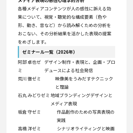
メディア表現の感性心理学的分析
各種メディアコンテンツが人の感性に訴える効
果について、視覚・聴覚的な構成要素（色や
形、動き、音など）から読み解くための分析を
おこない、その分析結果を活かした表現の提案
をめざします。
ゼミナール一覧（2026年）
阿部 卓也ゼ
デザイン制作・表現と、企画・プロ
ミ
デュースによる社会発信
荒川 徹ゼミ
映像美をうみだすテクニック
と理論
石丸 みどりゼミ
地域ブランディングデザインと
メディア表現
坂倉 守ゼミ
作品創作のための写真表現の
実践
高橋 洋ゼミ
シナリオライティングと映画