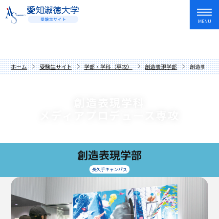
MENU
資料請求
友だち追加
入試情報・学費
ホーム
受験生サイト
学部・学科（専攻）
創造表現学部
創造表現学
オープンキャンパス・イベント
入試日程・制度
学部・学科
アドミッションポリシー
オープンキャンパス
創造表現学科
メディアプロデュース専攻
愛知淑徳大学を知る
過去の入試問題
講座
文学部
キャンパスライフ
学費・奨学金
イベントカレンダー
教育学部
歴史と伝統
創造表現学部
就職・資格・留学
先輩からの応援メッセージ
人間情報学部
数字でわかる愛知淑徳大学
長久手キャンパス
長久手キャンパス
在学生・卒業生の声
心理学部
学長メッセージ
星が丘キャンパス
就職サポート
保護者の方へ
創造表現学部
理念
愛知淑徳大学生の1年
キャリア教育・インターンシップ