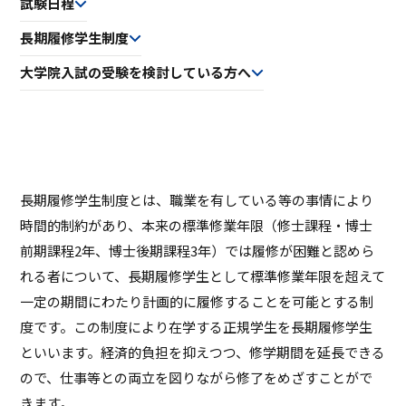
試験日程
ASキャリアナビ
就職実績
住居（アパート・マンション・下
ボランティア活動
アクセス
受験生の方へ
キャンパスガイド
在学生の方へ
施設・研究所
長期履修学生制度
宿）
一般・企業の方へ
卒業生の方へ
緊急時情報
お問い合わせ
検索
卒業生の方へ
保護者の方へ
大学院入試の受験を検討している方へ
休学・復学・退学の手続きについて
学納金・奨学金
資料請求
オフィシャルパンフレット
デジタルパンフレット
一般・企業の方へ
教職員の方へ
証明書発行
防災情報
進路・就職トップ
長久手キャンパスガイド
星が丘キャンパスガイド
長期履修学生制度とは、職業を有している等の事情により
時間的制約があり、本来の標準修業年限（修士課程・博士
前期課程2年、博士後期課程3年）では履修が困難と認めら
れる者について、長期履修学生として標準修業年限を超えて
一定の期間にわたり計画的に履修することを可能とする制
度です。この制度により在学する正規学生を長期履修学生
といいます。経済的負担を抑えつつ、修学期間を延長できる
ので、仕事等との両立を図りながら修了をめざすことがで
きます。