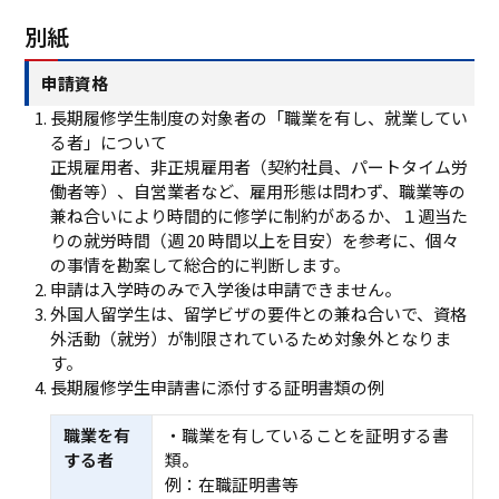
別紙
申請資格
⻑期履修学⽣制度の対象者の「職業を有し、就業してい
る者」について
正規雇⽤者、⾮正規雇⽤者（契約社員、パートタイム労
働者等）、⾃営業者など、雇⽤形態は問わず、職業等の
兼ね合いにより時間的に修学に制約があるか、１週当た
りの就労時間（週 20 時間以上を⽬安）を参考に、個々
の事情を勘案して総合的に判断します。
申請は入学時のみで入学後は申請できません。
外国⼈留学⽣は、留学ビザの要件との兼ね合いで、資格
外活動（就労）が制限されているため対象外となりま
す。
⻑期履修学生申請書に添付する証明書類の例
職業を有
・職業を有していることを証明する書
する者
類。
例：在職証明書等