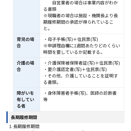
⾃営業者の場合は事業内容がわか
る書類
※現職者の場合は施設・機関長より長
期履修期間の承認が得られているこ
と。
育児の場
・⺟⼦⼿帳(写)＋住⺠票(写)
合
※申請理由欄に1週間あたりどのくらい
時間を要しているか記載する。
介護の場
・介護保険被保険者証(写)＋住⺠票(写)
合
・要介護認定書(写)＋住⺠票(写)
・その他、介護していることを証明す
る書類。
障がいを
・⾝体障害者⼿帳(写)、医師の診断書
有してい
等
る者
⻑期履修期間
長期履修期間