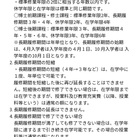
・標準修業年限の2倍に相当する年数以内です。
休学年限と在学年限は標準と同じ期間です。
○博⼠前期課程・修士課程：標準修業年限2年、⻑期履
修期間３年・４年、休学年限2年、在学年限4年
○博⼠後期課程：標準修業年限３年、⻑期履修期間４
年・５年・６年、休学年限3年、在学年限6年
※⻑期履修期間は年単位となり、⻑期履修期間の始期
は、4 ⽉⼊学者は入学年度の４⽉ 1 ⽇、10 ⽉⼊学者は 入
学年度の10⽉ 1 ⽇となります。
⻑期履修期間の短縮
・⻑期履修期間の短縮（４年→３年など）は、在学中に
１度、年単位で可能です。
履修期間を短縮した後に再び延⻑することはできませ
ん。短縮後の期間で修了できない場合は、在学年限まで
は在学できますが、授業料及び教育充実費（以降、授業
料等という）は通常の額になります。
⻑期履修期間の延⻑はできません。
⻑期履修期間で修了できない場合
⻑期履修期間が満了しても修了できない場合は、在学年
限に達するまで引き続き在学可能です。その場合の授業
料等は通常の額になります。