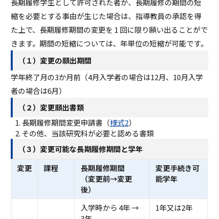
長期履修学生として許可された者が、長期履修の期間の短
縮を必要とする事由が生じた場合は、指導教員の承認を得
た上で、長期履修期間の変更を 1 回に限り願い出ることがで
きます。期間の短縮については、年単位の短縮が可能です。
（１）変更の願出期間
学年終了月の3か月前（4月入学者の場合は12月、10月入学
者の場合は6月）
（２）変更願出書類
長期履修期間変更申請書（
様式2
）
その他、当該研究科が必要と認める書類
（３）変更可能な長期履修期間と学年
変更
課程
長期履修期間
変更手続き可
（変更前→変更
能学年
後）
入学時から 4年 →
1年又は2年
3年