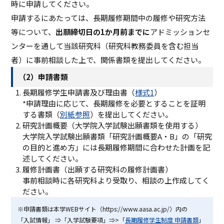
時に申請してください。
申請するにあたっては、長期履修期間中の履修や研究方法
等について、
出願締切日の1か月前までに
アドミッションセ
ンターを通して当該研究科（研究科教務委員を含む担当
者）に事前相談した上で、関係書類を提出してください。
（2）申請書類
長期履修学生申請書及び理由書（
様式1
）
*申請理由に応じて、長期履修を必要とすることを証明
する書類（
別紙参照
）を提出してください。
研究計画概要（大学院入学試験出願書類を使用する）
大学院入学試験出願書類「研究計画概要A・B」の「研究
の目的と進め方」には長期履修期間に合わせた計画を記
述してください。
履修計画書（出願する研究科の履修計画書）
事前相談時に各研究科より受取り、相談の上作成してく
ださい。
※申請書類は本学WEBサイト（https://www.aasa.ac.jp/）内の
「入試情報」 ⇒「入学試験要項」⇒>「
長期履修学生制度 申請書類
」