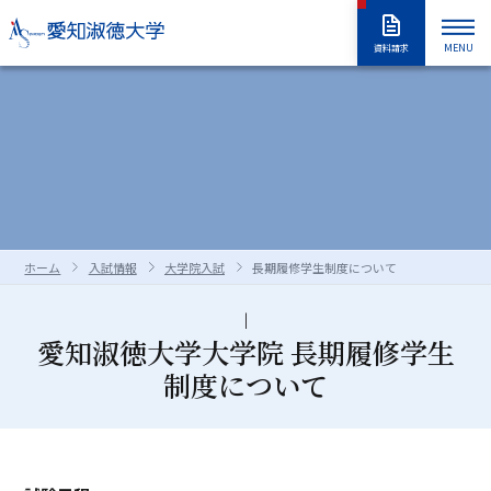
MENU
資料請求
大学紹介
入試情報
大学紹介トップ
大学概要
学長室
大学の取り組み
学部・大学院
入試情報トップ
アドミッションポリシー
情報公開
教職員採用情報
学部入試
編入学試験
学生生活
学部・大学院トップ
学修の全体像・教育制度
ホーム
入試情報
大学院入試
長期履修学生制度について
大学院入試
入学試験要項
全学共通履修科目
学部
進路・就職
学生生活トップ
学生生活の指針（GUIDEPOST）
長久手キャンパスガイド
星が丘キャンパスガイド
過去の入試問題
合否判定の方法及び基準について
大学院
留学生別科
学生生活上の注意事項
学年暦（年間スケジュール）
研究・教育
進路・就職トップ
キャリア教育
愛知淑徳大学大学院 長期履修学生
制度について
資料・出願書類の請求方法
受験上および修学上の合理的配慮
科目等履修生・聴講生・大学院研究
教員一覧
食堂・売店
クラブ・同好会
各種ガイダンスセミナー
キャリア支援
留学生用サイト
入試情報はこちらから
愛知淑徳大学
研究・教育トップ
ニュース・アワード
Admissions portal
受験生サイト
奨学金のご案内
生
学生支援・サポート体制
交通（スクールバス・交通機関）
1・2年生のためのキャリアセンター
インターンシップ
教育支援
公開講座
受験生サイト
AdmissionsPortal
公式SNS
ガイド
対象者別メニュー
大学祭（淑楓祭）
履修・授業関連について
資格・キャリア支援
支援センター・施設・研究所