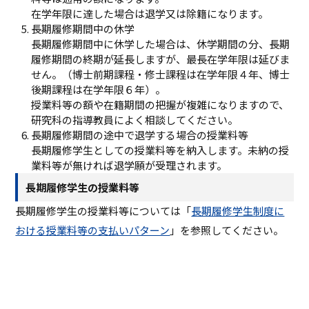
在学年限に達した場合は退学⼜は除籍になります。
⻑期履修期間中の休学
⻑期履修期間中に休学した場合は、休学期間の分、⻑期
履修期間の終期が延⻑しますが、最⻑在学年限は延びま
せん。（博⼠前期課程・修士課程は在学年限４年、博⼠
後期課程は在学年限６年）。
授業料等の額や在籍期間の把握が複雑になりますので、
研究科の指導教員によく相談してください。
⻑期履修期間の途中で退学する場合の授業料等
⻑期履修学⽣としての授業料等を納⼊します。未納の授
業料等が無ければ退学願が受理されます。
⻑期履修学⽣の授業料等
⻑期履修学⽣の授業料等については「
⻑期履修学⽣制度に
おける授業料等の支払いパターン
」を参照してください。