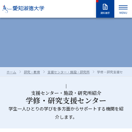
MENU
資料請求
大学紹介
入試情報
大学紹介トップ
大学概要
学長室
大学の取り組み
学部・大学院
入試情報トップ
アドミッションポリシー
情報公開
教職員採用情報
学部入試
編入学試験
学生生活
学部・大学院トップ
学修の全体像・教育制度
ホーム
研究・教育
支援センター・施設・研究所
学修・研究支援センタ
大学院入試
入学試験要項
全学共通履修科目
学部
進路・就職
学生生活トップ
学生生活の指針（GUIDEPOST）
長久手キャンパスガイド
星が丘キャンパスガイド
過去の入試問題
合否判定の方法及び基準について
大学院
留学生別科
学生生活上の注意事項
学年暦（年間スケジュール）
研究・教育
進路・就職トップ
キャリア教育
支援センター・施設・研究所紹介
学修・研究支援センター
資料・出願書類の請求方法
受験上および修学上の合理的配慮
科目等履修生・聴講生・大学院研究
教員一覧
食堂・売店
クラブ・同好会
各種ガイダンスセミナー
キャリア支援
留学生用サイト
入試情報はこちらから
愛知淑徳大学
研究・教育トップ
ニュース・アワード
Admissions portal
受験生サイト
奨学金のご案内
生
学生一人ひとりの学びを多方面からサポートする機関を紹
学生支援・サポート体制
交通（スクールバス・交通機関）
介します。
1・2年生のためのキャリアセンター
インターンシップ
教育支援
公開講座
受験生サイト
AdmissionsPortal
公式SNS
ガイド
対象者別メニュー
大学祭（淑楓祭）
履修・授業関連について
資格・キャリア支援
支援センター・施設・研究所