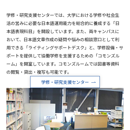
ASキャリアナビ
就職実績
住居（アパート・マンション・下
ボランティア活動
アクセス
受験生の方へ
キャンパスガイド
在学生の方へ
施設・研究所
宿）
学修・研究支援センターでは、大学における学修や社会生
一般・企業の方へ
卒業生の方へ
緊急時情報
お問い合わせ
検索
卒業生の方へ
保護者の方へ
活の営みに必要な日本語運用能力を総合的に養成する「日
休学・復学・退学の手続きについて
学納金・奨学金
資料請求
オフィシャルパンフレット
本語表現科目」を開設しています。また、両キャンパスに
デジタルパンフレット
一般・企業の方へ
教職員の方へ
おいて、日本語文章作成の疑問や悩みの相談窓口として利
証明書発行
防災情報
進路・就職トップ
用できる「ライティングサポートデスク」と、学修設備・サ
長久手キャンパスガイド
星が丘キャンパスガイド
ポートを提供して協働学修を支援するための「コモンズル
ーム」を開室しています。コモンズルームでは図書等資料
の閲覧・貸出・複写も可能です。
学修・研究支援センター