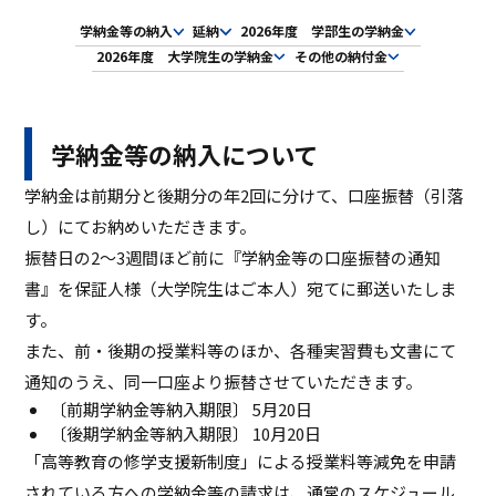
ASキャリアナビ
就職実績
学納金等の納入
延納
2026年度 学部生の学納金
住居（アパート・マンション・下
ボランティア活動
アクセス
受験生の方へ
キャンパスガイド
在学生の方へ
施設・研究所
宿）
2026年度 大学院生の学納金
その他の納付金
一般・企業の方へ
卒業生の方へ
緊急時情報
お問い合わせ
検索
卒業生の方へ
保護者の方へ
休学・復学・退学の手続きについて
学納金・奨学金
資料請求
オフィシャルパンフレット
デジタルパンフレット
一般・企業の方へ
教職員の方へ
学納金等の納入について
証明書発行
防災情報
進路・就職トップ
学納金は前期分と後期分の年2回に分けて、口座振替（引落
長久手キャンパスガイド
星が丘キャンパスガイド
し）にてお納めいただきます。
振替日の2～3週間ほど前に『学納金等の口座振替の通知
書』を保証人様（大学院生はご本人）宛てに郵送いたしま
す。
また、前・後期の授業料等のほか、各種実習費も文書にて
通知のうえ、同一口座より振替させていただきます。
〔前期学納金等納入期限〕 5月20日
〔後期学納金等納入期限〕 10月20日
「高等教育の修学支援新制度」による授業料等減免を申請
されている方への学納金等の請求は、通常のスケジュール