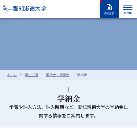
MENU
資料請求
大学紹介
入試情報
大学紹介トップ
大学概要
学長室
大学の取り組み
学部・大学院
入試情報トップ
アドミッションポリシー
情報公開
教職員採用情報
学部入試
編入学試験
学生生活
学部・大学院トップ
学修の全体像・教育制度
ホーム
学生生活
学納金・奨学金
学納金
大学院入試
入学試験要項
全学共通履修科目
学部
進路・就職
学生生活トップ
学生生活の指針（GUIDEPOST）
長久手キャンパスガイド
星が丘キャンパスガイド
過去の入試問題
合否判定の方法及び基準について
大学院
留学生別科
学生生活上の注意事項
学年暦（年間スケジュール）
研究・教育
進路・就職トップ
キャリア教育
学納金
資料・出願書類の請求方法
受験上および修学上の合理的配慮
科目等履修生・聴講生・大学院研究
教員一覧
学費や納入方法、納入時期など、愛知淑徳大学の学納金に
食堂・売店
クラブ・同好会
各種ガイダンスセミナー
キャリア支援
留学生用サイト
入試情報はこちらから
愛知淑徳大学
研究・教育トップ
ニュース・アワード
Admissions portal
受験生サイト
奨学金のご案内
生
関する情報をご案内します。
学生支援・サポート体制
交通（スクールバス・交通機関）
1・2年生のためのキャリアセンター
インターンシップ
教育支援
公開講座
受験生サイト
AdmissionsPortal
公式SNS
ガイド
対象者別メニュー
大学祭（淑楓祭）
履修・授業関連について
資格・キャリア支援
支援センター・施設・研究所