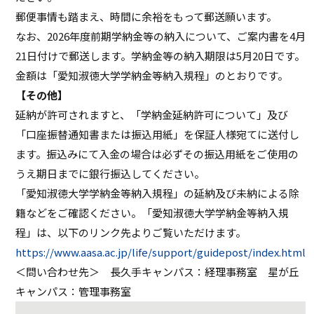
郵便事情も踏まえ、時間に余裕をもって郵送願います。
なお、2026年度前期学納金等の納入について、ご案内書を4月
21日付けで郵送します。学納金等の納入期限は5月20日です。
金額は「愛知淑徳大学学納金等納入規程」のとおりです。
【その他】
延納が許可されますと、「学納金延納許可について」及び
「口座振替通知書または振込用紙」を保証人様宛てに送付し
ます。振込みにて入金の場合は必ずその振込用紙をご使用の
うえ期日までに銀行振込してください。
「愛知淑徳大学学納金等納入規程」の延納及び未納による除
籍などをご確認ください。「愛知淑徳大学学納金等納入規
程」は、以下のリンク先よりご覧いただけます。
https://www.aasa.ac.jp/life/support/guidepost/index.html
＜問い合わせ先＞ 長久手キャンパス：経理事務室 星が丘
キャンパス：管理事務室