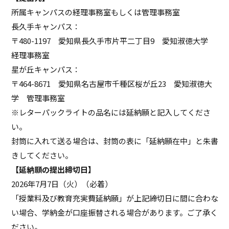
所属キャンパスの経理事務室もしくは管理事務室
長久手キャンパス：
〒480-1197 愛知県長久手市片平二丁目9 愛知淑徳大学
経理事務室
星が丘キャンパス：
〒464-8671 愛知県名古屋市千種区桜が丘23 愛知淑徳大
学 管理事務室
※レターパックライトの品名には延納願と記入してくださ
い。
封筒に入れて送る場合は、封筒の表に「延納願在中」と朱書
きしてください。
【延納願の提出締切日】
2026年7月7日（火）（必着）
「授業料及び教育充実費延納願」が上記締切日に間に合わな
い場合、学納金が口座振替される場合があります。ご了承く
ださい。