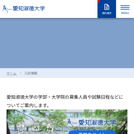
MENU
資料請求
大学紹介
入試情報
大学紹介トップ
大学概要
学長室
大学の取り組み
学部・大学院
入試情報トップ
アドミッションポリシー
情報公開
教職員採用情報
学部入試
編入学試験
学生生活
学部・大学院トップ
学修の全体像・教育制度
ホーム
入試情報
大学院入試
入学試験要項
全学共通履修科目
学部
進路・就職
学生生活トップ
学生生活の指針（GUIDEPOST）
長久手キャンパスガイド
星が丘キャンパスガイド
過去の入試問題
合否判定の方法及び基準について
大学院
留学生別科
学生生活上の注意事項
学年暦（年間スケジュール）
研究・教育
進路・就職トップ
キャリア教育
愛知淑徳大学の学部・大学院の募集人員や試験日程などに
資料・出願書類の請求方法
受験上および修学上の合理的配慮
科目等履修生・聴講生・大学院研究
教員一覧
食堂・売店
ついてご案内します。
クラブ・同好会
各種ガイダンスセミナー
キャリア支援
留学生用サイト
入試情報はこちらから
愛知淑徳大学
研究・教育トップ
ニュース・アワード
Admissions portal
受験生サイト
奨学金のご案内
生
学生支援・サポート体制
交通（スクールバス・交通機関）
1・2年生のためのキャリアセンター
インターンシップ
教育支援
公開講座
受験生サイト
AdmissionsPortal
公式SNS
ガイド
対象者別メニュー
大学祭（淑楓祭）
履修・授業関連について
資格・キャリア支援
支援センター・施設・研究所