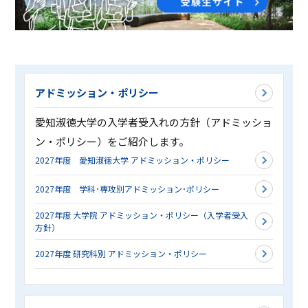
ASキャリアナビ
就職実績
住居（アパート・マンション・下
ボランティア活動
アクセス
受験生の方へ
キャンパスガイド
在学生の方へ
施設・研究所
宿）
一般・企業の方へ
卒業生の方へ
緊急時情報
お問い合わせ
検索
卒業生の方へ
保護者の方へ
休学・復学・退学の手続きについて
学納金・奨学金
資料請求
オフィシャルパンフレット
デジタルパンフレット
一般・企業の方へ
教職員の方へ
アドミッション・ポリシー
証明書発行
防災情報
進路・就職トップ
愛知淑徳大学の入学者受入れの方針（アドミッショ
長久手キャンパスガイド
星が丘キャンパスガイド
ン・ポリシー）をご紹介します。
2027年度 愛知淑徳大学 アドミッション・ポリシー
2027年度 学科･専攻別アドミッション･ポリシー
2027年度 大学院 アドミッション・ポリシー（入学者受入
方針）
2027年度 研究科別 アドミッション・ポリシー