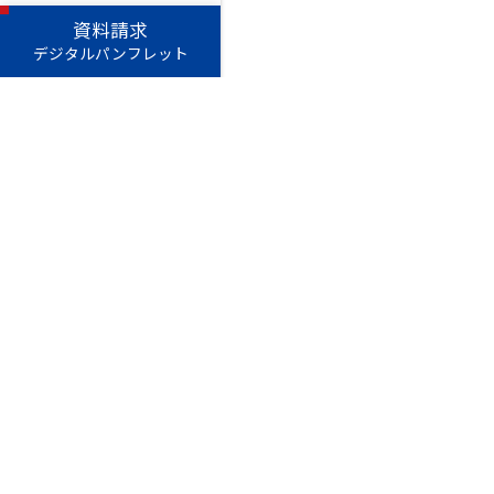
資料請求
デジタルパンフレット
愛知淑徳学園
愛知
長久手キャンパス
〒480-1197 愛知県長久手市
TEL（0561）62-4111（代表
星が丘キャンパス
〒464-8671 名古屋市千種区
TEL（052）781-1151（代表
このサイトについて
個人情
Copyright © Aichi Shukutoku University. All