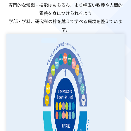
ASキャリアナビ
就職実績
専門的な知識・技能はもちろん、より幅広い教養や人間的
住居（アパート・マンション・下
ボランティア活動
アクセス
受験生の方へ
キャンパスガイド
在学生の方へ
施設・研究所
素養を身につけられるよう
宿）
一般・企業の方へ
卒業生の方へ
緊急時情報
お問い合わせ
検索
学部・学科、研究科の枠を越えて学べる環境を整えていま
卒業生の方へ
保護者の方へ
休学・復学・退学の手続きについ
学納金・奨学金
資料請求
オフィシャルパンフレット
す。
て
デジタルパンフレット
一般・企業の方へ
教職員の方へ
証明書発行
防災情報
進路・就職トップ
長久手キャンパスガイド
星が丘キャンパスガイド