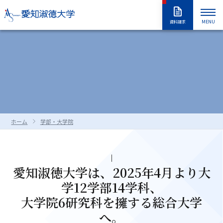
MENU
資料請求
大学紹介
入試情報
大学紹介トップ
大学概要
学長室
大学の取り組み
学部・大学院
入試情報トップ
アドミッションポリシー
情報公開
教職員採用情報
学部入試
編入学試験
学生生活
学部・大学院トップ
学修の全体像・教育制度
ホーム
学部・大学院
大学院入試
入学試験要項
全学共通履修科目
学部
進路・就職
学生生活トップ
学生生活の指針（GUIDEPOST）
長久手キャンパスガイド
星が丘キャンパスガイド
過去の入試問題
合否判定の方法及び基準について
大学院
留学生別科
学生生活上の注意事項
学年暦（年間スケジュール）
研究・教育
進路・就職トップ
キャリア教育
愛知淑徳大学は、2025年4月より大
資料・出願書類の請求方法
受験上および修学上の合理的配慮
科目等履修生・聴講生・大学院研
教員一覧
食堂・売店
クラブ・同好会
各種ガイダンスセミナー
キャリア支援
留学生用サイト
入試情報はこちらから
愛知淑徳大学
研究・教育トップ
ニュース・アワード
Admissions portal
受験生サイト
奨学金のご案内
究生
学12学部14学科、
学生支援・サポート体制
交通（スクールバス・交通機関）
1・2年生のためのキャリアセンタ
インターンシップ
大学院6研究科を擁する総合大学
教育支援
公開講座
受験生サイト
AdmissionsPortal
公式SNS
ーガイド
へ。
対象者別メニュー
大学祭（淑楓祭）
履修・授業関連について
資格・キャリア支援
支援センター・施設・研究所