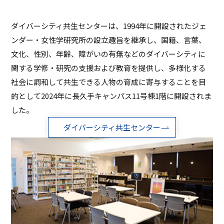
ASキャリアナビ
就職実績
住居（アパート・マンション・下
ボランティア活動
アクセス
受験生の方へ
キャンパスガイド
在学生の方へ
施設・研究所
宿）
ダイバーシティ共生センターは、1994年に開設されたジェ
一般・企業の方へ
卒業生の方へ
緊急時情報
お問い合わせ
検索
卒業生の方へ
保護者の方へ
ンダー・女性学研究所の設立趣旨を継承し、国籍、言葉、
休学・復学・退学の手続きについて
学納金・奨学金
資料請求
オフィシャルパンフレット
文化、性別、年齢、障がいの有無などのダイバーシティに
デジタルパンフレット
一般・企業の方へ
教職員の方へ
関する学修・研究の支援および教育を提供し、多様化する
証明書発行
防災情報
進路・就職トップ
社会に調和して共生できる人物の育成に寄与することを目
長久手キャンパスガイド
星が丘キャンパスガイド
的として2024年に長久手キャンパス11号棟1階に開設されま
した。
ダイバーシティ共生センター