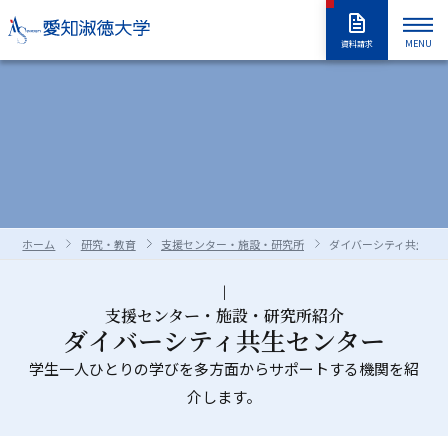
MENU
資料請求
大学紹介
入試情報
大学紹介トップ
大学概要
学長室
大学の取り組み
学部・大学院
入試情報トップ
アドミッションポリシー
情報公開
教職員採用情報
学部入試
編入学試験
学生生活
学部・大学院トップ
学修の全体像・教育制度
ホーム
研究・教育
支援センター・施設・研究所
ダイバーシティ共生セ
大学院入試
入学試験要項
全学共通履修科目
学部
進路・就職
学生生活トップ
学生生活の指針（GUIDEPOST）
長久手キャンパスガイド
星が丘キャンパスガイド
過去の入試問題
合否判定の方法及び基準について
大学院
留学生別科
学生生活上の注意事項
学年暦（年間スケジュール）
研究・教育
進路・就職トップ
キャリア教育
支援センター・施設・研究所紹介
ダイバーシティ共生センター
資料・出願書類の請求方法
受験上および修学上の合理的配慮
科目等履修生・聴講生・大学院研究
教員一覧
食堂・売店
クラブ・同好会
各種ガイダンスセミナー
キャリア支援
留学生用サイト
入試情報はこちらから
愛知淑徳大学
研究・教育トップ
ニュース・アワード
Admissions portal
受験生サイト
奨学金のご案内
生
学生一人ひとりの学びを多方面からサポートする機関を紹
学生支援・サポート体制
交通（スクールバス・交通機関）
介します。
1・2年生のためのキャリアセンター
インターンシップ
教育支援
公開講座
受験生サイト
AdmissionsPortal
公式SNS
ガイド
対象者別メニュー
大学祭（淑楓祭）
履修・授業関連について
資格・キャリア支援
支援センター・施設・研究所