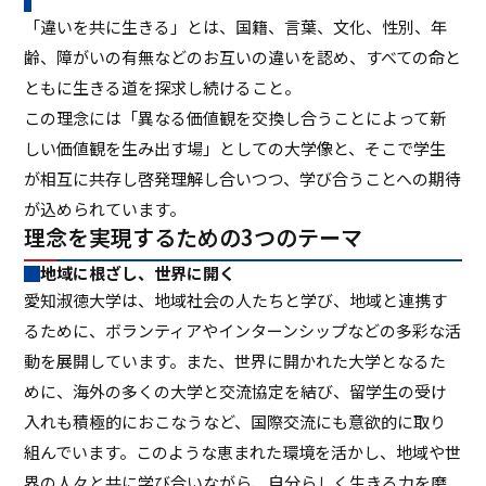
ASキャリアナビ
就職実績
「違いを共に生きる」とは、国籍、言葉、文化、性別、年
住居（アパート・マンション・下
ボランティア活動
アクセス
受験生の方へ
キャンパスガイド
在学生の方へ
施設・研究所
宿）
齢、障がいの有無などのお互いの違いを認め、すべての命と
一般・企業の方へ
卒業生の方へ
緊急時情報
お問い合わせ
検索
卒業生の方へ
保護者の方へ
ともに生きる道を探求し続けること。
休学・復学・退学の手続きについて
学納金・奨学金
資料請求
オフィシャルパンフレット
この理念には「異なる価値観を交換し合うことによって新
デジタルパンフレット
一般・企業の方へ
教職員の方へ
証明書発行
防災情報
しい価値観を生み出す場」としての大学像と、そこで学生
進路・就職トップ
が相互に共存し啓発理解し合いつつ、学び合うことへの期待
長久手キャンパスガイド
星が丘キャンパスガイド
が込められています。
理念を実現するための3つのテーマ
地域に根ざし、世界に開く
愛知淑徳大学は、地域社会の人たちと学び、地域と連携す
るために、ボランティアやインターンシップなどの多彩な活
動を展開しています。また、世界に開かれた大学となるた
めに、海外の多くの大学と交流協定を結び、留学生の受け
入れも積極的におこなうなど、国際交流にも意欲的に取り
組んでいます。このような恵まれた環境を活かし、地域や世
界の人々と共に学び合いながら、自分らしく生きる力を磨