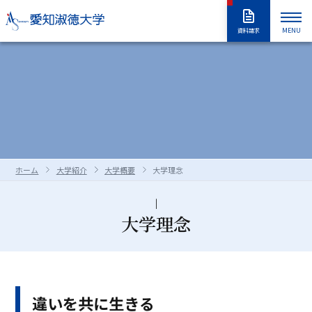
MENU
資料請求
大学紹介
入試情報
大学紹介トップ
大学概要
学長室
大学の取り組み
学部・大学院
入試情報トップ
アドミッションポリシー
情報公開
教職員採用情報
学部入試
編入学試験
学生生活
学部・大学院トップ
学修の全体像・教育制度
ホーム
大学紹介
大学概要
大学理念
大学院入試
入学試験要項
全学共通履修科目
学部
進路・就職
学生生活トップ
学生生活の指針（GUIDEPOST）
長久手キャンパスガイド
星が丘キャンパスガイド
過去の入試問題
合否判定の方法及び基準について
大学院
留学生別科
学生生活上の注意事項
学年暦（年間スケジュール）
研究・教育
進路・就職トップ
キャリア教育
大学理念
資料・出願書類の請求方法
受験上および修学上の合理的配慮
科目等履修生・聴講生・大学院研究
教員一覧
食堂・売店
クラブ・同好会
各種ガイダンスセミナー
キャリア支援
留学生用サイト
入試情報はこちらから
愛知淑徳大学
研究・教育トップ
ニュース・アワード
Admissions portal
受験生サイト
奨学金のご案内
生
学生支援・サポート体制
交通（スクールバス・交通機関）
1・2年生のためのキャリアセンター
インターンシップ
教育支援
公開講座
受験生サイト
AdmissionsPortal
公式SNS
ガイド
違いを共に生きる
対象者別メニュー
大学祭（淑楓祭）
履修・授業関連について
資格・キャリア支援
支援センター・施設・研究所