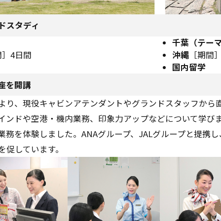
ドスタディ
千葉（テー
間］4日間
沖縄
［期間］
国内留学
座を開講
より、現役キャビンアテンダントやグランドスタッフから
インドや空港・機内業務、印象力アップなどについて学び
業務を体験しました。ANAグループ、JALグループと提携
を促しています。