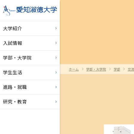
大学紹介
入試情報
学部・大学院
ホーム
学部・大学院
学部
交
学生生活
進路・就職
研究・教育