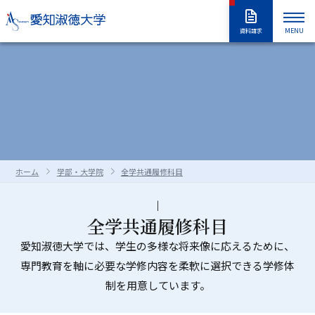
MENU
資料請求
大学紹介
入試情報
大学紹介トップ
大学概要
学長室
大学の取り組み
学部・大学院
入試情報トップ
アドミッションポリシー
情報公開
教職員採用情報
学部入試
編入学試験
学生生活
学部・大学院トップ
学修の全体像・教育制度
ホーム
学部・大学院
全学共通履修科目
大学院入試
入学試験要項
全学共通履修科目
学部
進路・就職
学生生活トップ
学生生活の指針（GUIDEPOST）
長久手キャンパスガイド
星が丘キャンパスガイド
過去の入試問題
合否判定の方法及び基準について
大学院
留学生別科
学生生活上の注意事項
学年暦（年間スケジュール）
研究・教育
進路・就職トップ
キャリア教育
全学共通履修科目
資料・出願書類の請求方法
受験上および修学上の合理的配慮
科目等履修生・聴講生・大学院研究
教員一覧
愛知淑徳大学では、学生の多様な将来像に応えるために、
食堂・売店
クラブ・同好会
各種ガイダンスセミナー
キャリア支援
留学生用サイト
入試情報はこちらから
愛知淑徳大学
研究・教育トップ
ニュース・アワード
Admissions portal
受験生サイト
奨学金のご案内
生
専門教育を軸に必要な学修内容を柔軟に選択できる学修体
学生支援・サポート体制
交通（スクールバス・交通機関）
1・2年生のためのキャリアセンター
インターンシップ
教育支援
公開講座
受験生サイト
AdmissionsPortal
公式SNS
制を用意しています。
ガイド
対象者別メニュー
大学祭（淑楓祭）
履修・授業関連について
資格・キャリア支援
支援センター・施設・研究所