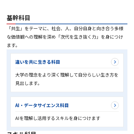
ASキャリアナビ
就職実績
住居（アパート・マンション・下
ボランティア活動
アクセス
受験生の方へ
キャンパスガイド
在学生の方へ
施設・研究所
宿）
一般・企業の方へ
卒業生の方へ
基幹科目
緊急時情報
お問い合わせ
検索
卒業生の方へ
保護者の方へ
休学・復学・退学の手続きについて
学納金・奨学金
資料請求
「共生」をテーマに、社会、人、自分自身と向き合う多様
オフィシャルパンフレット
デジタルパンフレット
一般・企業の方へ
教職員の方へ
な価値観への理解を深め「次代を生き抜く力」を身につけ
証明書発行
防災情報
ます。
進路・就職トップ
長久手キャンパスガイド
星が丘キャンパスガイド
違いを共に生きる科目
大学の理念をより深く理解して自分らしい生き方を
見出します。
AI・データサイエンス科目
AIを理解し活用するスキルを身につけます