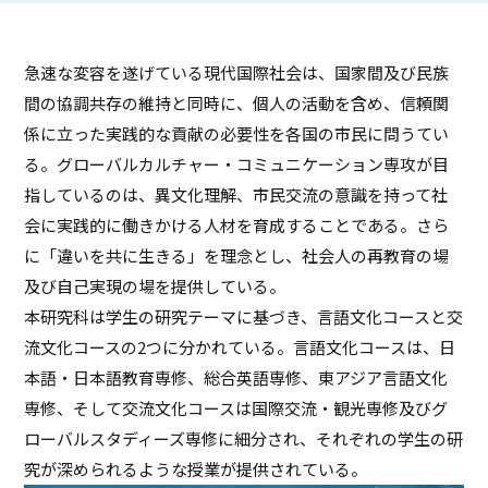
ASキャリアナビ
就職実績
住居（アパート・マンション・下
ボランティア活動
アクセス
受験生の方へ
キャンパスガイド
在学生の方へ
施設・研究所
宿）
一般・企業の方へ
卒業生の方へ
急速な変容を遂げている現代国際社会は、国家間及び民族
緊急時情報
お問い合わせ
検索
卒業生の方へ
保護者の方へ
休学・復学・退学の手続きについて
学納金・奨学金
資料請求
間の協調共存の維持と同時に、個人の活動を含め、信頼関
オフィシャルパンフレット
デジタルパンフレット
一般・企業の方へ
教職員の方へ
係に立った実践的な貢献の必要性を各国の市民に問うてい
証明書発行
防災情報
る。グローバルカルチャー・コミュニケーション専攻が目
進路・就職トップ
指しているのは、異文化理解、市民交流の意識を持って社
長久手キャンパスガイド
星が丘キャンパスガイド
会に実践的に働きかける人材を育成することである。さら
に「違いを共に生きる」を理念とし、社会人の再教育の場
及び自己実現の場を提供している。
本研究科は学生の研究テーマに基づき、言語文化コースと交
流文化コースの2つに分かれている。言語文化コースは、日
本語・日本語教育専修、総合英語専修、東アジア言語文化
専修、そして交流文化コースは国際交流・観光専修及びグ
ローバルスタディーズ専修に細分され、それぞれの学生の研
究が深められるような授業が提供されている。