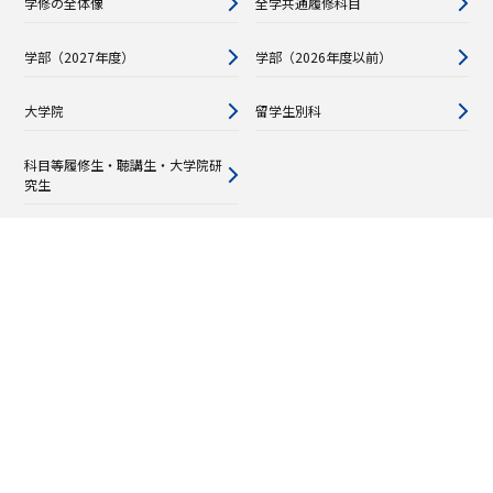
学修の全体像
全学共通履修科目
学部（2027年度）
学部（2026年度以前）
大学院
留学生別科
科目等履修生・聴講生・大学院研
究生