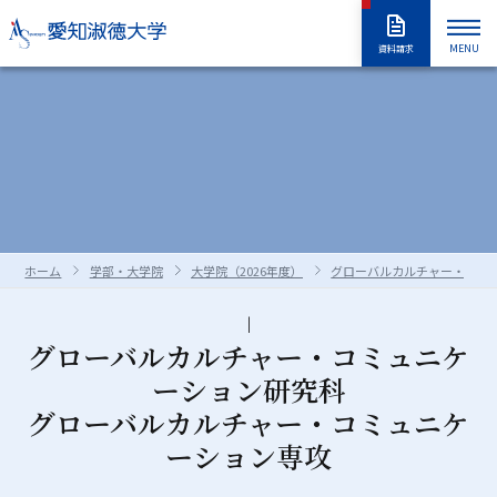
MENU
資料請求
大学紹介
入試情報
大学紹介トップ
大学概要
学長室
大学の取り組み
学部・大学院
入試情報トップ
アドミッションポリシー
情報公開
教職員採用情報
学部入試
編入学試験
学生生活
学部・大学院トップ
学修の全体像・教育制度
ホーム
学部・大学院
大学院（2026年度）
グローバルカルチャー・コミ
大学院入試
入学試験要項
全学共通履修科目
学部
進路・就職
学生生活トップ
学生生活の指針（GUIDEPOST）
長久手キャンパスガイド
星が丘キャンパスガイド
過去の入試問題
合否判定の方法及び基準について
大学院
留学生別科
学生生活上の注意事項
学年暦（年間スケジュール）
研究・教育
進路・就職トップ
キャリア教育
グローバルカルチャー・コミュニケ
ーション研究科
資料・出願書類の請求方法
受験上および修学上の合理的配慮
科目等履修生・聴講生・大学院研究
教員一覧
食堂・売店
クラブ・同好会
各種ガイダンスセミナー
キャリア支援
留学生用サイト
入試情報はこちらから
愛知淑徳大学
研究・教育トップ
ニュース・アワード
Admissions portal
受験生サイト
奨学金のご案内
生
グローバルカルチャー・コミュニケ
学生支援・サポート体制
交通（スクールバス・交通機関）
1・2年生のためのキャリアセンター
インターンシップ
教育支援
公開講座
受験生サイト
AdmissionsPortal
公式SNS
ーション専攻
ガイド
対象者別メニュー
大学祭（淑楓祭）
履修・授業関連について
資格・キャリア支援
支援センター・施設・研究所