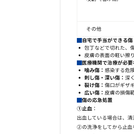
その他
自宅で手当ができる傷
包丁などで切れた、
皮膚の表面の軽い擦
医療機関で治療が必要
噛み傷：
感染する危
刺し傷・深い傷：
深
裂け傷：
傷口がギザ
広い傷：
皮膚の損傷
傷の応急処置
①止血
：
出血している場合は、清
②の洗浄をしてから止血