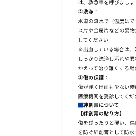
は、救急車を呼びましょ
②洗浄
：
水道の流水で（温度はで
ス片や金属片などの異物
してください。
※出血している場合は、
しっかり洗浄し汚れや異
かえって治り難くする場
③傷の保護
：
傷が浅く出血も少ない時
医療機関を受診してくだ
絆創膏について
【絆創膏の貼り方】
傷をぴったりと覆い、傷
を防ぐ絆創膏として防水