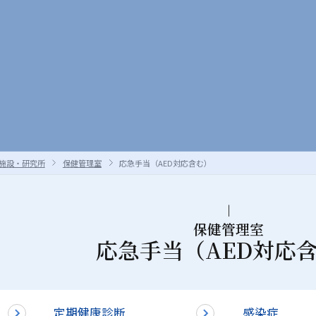
施設・研究所
保健管理室
応急手当（AED対応含む）
保健管理室
応急手当（AED対応
定期健康診断
感染症