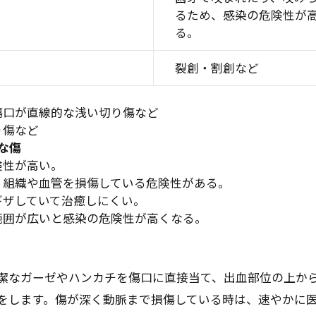
るため、感染の危険性が
る。
裂創・割創など
傷口が直線的な浅い切り傷など
り傷など
な傷
険性が高い。
く組織や血管を損傷している危険性がある。
ギザしていて治癒しにくい。
範囲が広いと感染の危険性が高くなる。
潔なガーゼやハンカチを傷口に直接当て、出血部位の上か
をします。傷が深く動脈まで損傷している時は、速やかに