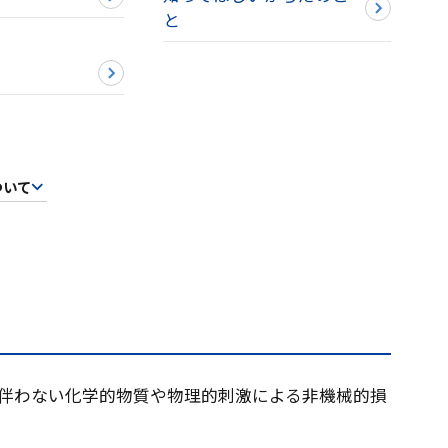
と
ついて
、伴わない化学的物質や物理的刺激による非機械的損