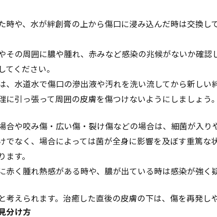
た時や、水が絆創膏の上から傷口に浸み込んだ時は交換し
やその周囲に膿や腫れ、赤みなど感染の兆候がないか確認
してください。
は、水道水で傷口の滲出液や汚れを洗い流してから新しい
理に引っ張って周囲の皮膚を傷つけないようにしましょう
場合や咬み傷・広い傷・裂け傷などの場合は、細菌が入り
けでなく、場合によっては菌が全身に影響を及ぼす重篤な
ります。
に赤く腫れ熱感がある時や、膿が出ている時は感染が強く
と考えられます。治癒した直後の皮膚の下は、傷を再発し
見分け方