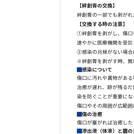
【絆創膏の交換】
絆創膏の一部でも剥がれ
【交換する時の注意】
①絆創膏を剥がし、傷口
速やかに医療機関を受診
②感染の兆候がない場合
※絆創膏を剥がす時、無
感染について
傷口に汚れや異物がある
治癒が遅れ、跡が残るだ
染を防ぐことが重要にな
傷口やその周囲が広範囲
傷の治癒
傷口が塞がれば治癒した
滲出液（体液）と膿の