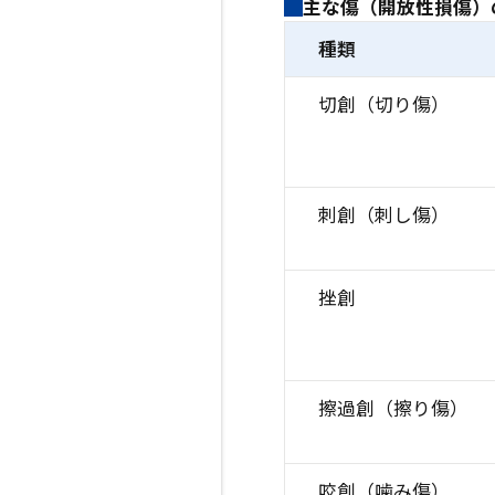
主な傷（開放性損傷）
種類
切創（切り傷）
刺創（刺し傷）
挫創
擦過創（擦り傷）
咬創（噛み傷）