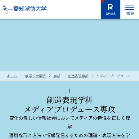
MENU
資料請求
大学紹介
入試情報
大学紹介トップ
大学概要
学長室
大学の取り組み
学部・大学院
入試情報トップ
アドミッションポリシー
情報公開
教職員採用情報
学部入試
編入学試験
学生生活
学部・大学院トップ
学修の全体像・教育制度
ホーム
学部・大学院
学部
創造表現学部
メディアプロデュース専攻
大学院入試
入学試験要項
全学共通履修科目
学部
進路・就職
学生生活トップ
学生生活の指針（GUIDEPOST）
長久手キャンパスガイド
星が丘キャンパスガイド
過去の入試問題
合否判定の方法及び基準について
大学院
留学生別科
学生生活上の注意事項
学年暦（年間スケジュール）
研究・教育
進路・就職トップ
キャリア教育
創造表現学科
メディアプロデュース専攻
資料・出願書類の請求方法
受験上および修学上の合理的配慮
科目等履修生・聴講生・大学院研究
教員一覧
食堂・売店
クラブ・同好会
各種ガイダンスセミナー
キャリア支援
留学生用サイト
入試情報はこちらから
愛知淑徳大学
研究・教育トップ
ニュース・アワード
Admissions portal
受験生サイト
奨学金のご案内
生
変化の激しい情報社会においてメディアの特性を正しく理
学生支援・サポート体制
交通（スクールバス・交通機関）
1・2年生のためのキャリアセンター
インターンシップ
教育支援
公開講座
受験生サイト
AdmissionsPortal
公式SNS
解
ガイド
適切な形と方法で情報発信するための理論・表現方法を学
対象者別メニュー
大学祭（淑楓祭）
履修・授業関連について
資格・キャリア支援
支援センター・施設・研究所