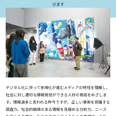
ASキャリアナビ
就職実績
びます
住居（アパート・マンション・下
ボランティア活動
アクセス
受験生の方へ
キャンパスガイド
在学生の方へ
施設・研究所
宿）
一般・企業の方へ
卒業生の方へ
緊急時情報
お問い合わせ
検索
卒業生の方へ
保護者の方へ
休学・復学・退学の手続きについて
学納金・奨学金
資料請求
オフィシャルパンフレット
デジタルパンフレット
一般・企業の方へ
教職員の方へ
証明書発行
防災情報
進路・就職トップ
長久手キャンパスガイド
星が丘キャンパスガイド
デジタル化に伴って多様化が進むメディアの特性を理解し、
社会に対し適切な情報発信ができる人材の育成をめざしま
す。情報過多と言われる昨今ですが、正しい事実を把握する
調査力、社会的価値のある情報を見極める分析力、ニーズ