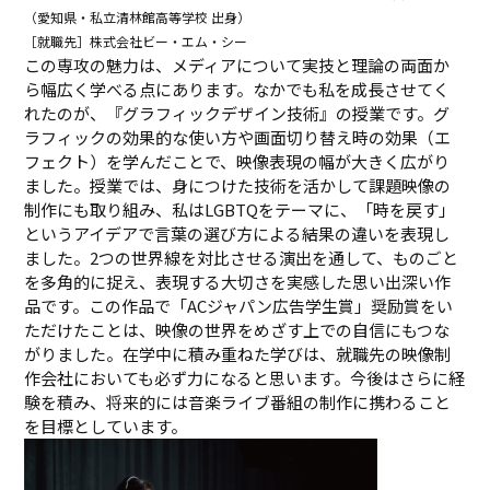
（愛知県・私立清林館高等学校 出身）
［就職先］株式会社ビー・エム・シー
この専攻の魅力は、メディアについて実技と理論の両面か
ら幅広く学べる点にあります。なかでも私を成長させてく
れたのが、『グラフィックデザイン技術』の授業です。グ
ラフィックの効果的な使い方や画面切り替え時の効果（エ
フェクト）を学んだことで、映像表現の幅が大きく広がり
ました。授業では、身につけた技術を活かして課題映像の
制作にも取り組み、私はLGBTQをテーマに、「時を戻す」
というアイデアで言葉の選び方による結果の違いを表現し
ました。2つの世界線を対比させる演出を通して、ものごと
を多角的に捉え、表現する大切さを実感した思い出深い作
品です。この作品で「ACジャパン広告学生賞」奨励賞をい
ただけたことは、映像の世界をめざす上での自信にもつな
がりました。在学中に積み重ねた学びは、就職先の映像制
作会社においても必ず力になると思います。今後はさらに経
験を積み、将来的には音楽ライブ番組の制作に携わること
を目標としています。