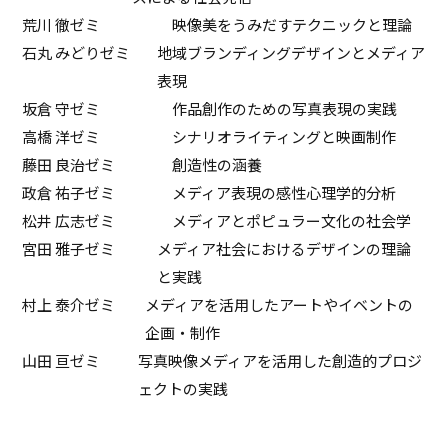
荒川 徹ゼミ
映像美をうみだすテクニックと理論
石丸 みどりゼミ
地域ブランディングデザインとメディア
表現
坂倉 守ゼミ
作品創作のための写真表現の実践
高橋 洋ゼミ
シナリオライティングと映画制作
藤田 良治ゼミ
創造性の涵養
政倉 祐子ゼミ
メディア表現の感性心理学的分析
松井 広志ゼミ
メディアとポピュラー文化の社会学
宮田 雅子ゼミ
メディア社会におけるデザインの理論
と実践
村上 泰介ゼミ
メディアを活用したアートやイベントの
企画・制作
山田 亘ゼミ
写真映像メディアを活用した創造的プロジ
ェクトの実践