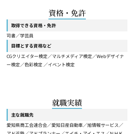
資格・免許
取得できる資格・免許
司書／学芸員
目標とする資格など
CGクリエイター検定／マルチメディア検定／Webデザイナ
ー検定／色彩検定 ／イベント検定
就職実績
主な就職先
愛知県商工会連合会／愛知日産自動車／旭情報サービス／
アド近鉄／アドプランナー／エイチ・アイ・エス／ＮＨＫ