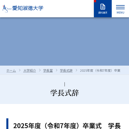
MENU
資料請求
大学紹介
入試情報
大学紹介トップ
大学概要
学長室
大学の取り組み
学部・大学院
入試情報トップ
アドミッションポリシー
情報公開
教職員採用情報
学部入試
編入学試験
学生生活
学部・大学院トップ
学修の全体像・教育制度
ホーム
大学紹介
学長室
学長式辞
2025年度（令和7年度）卒業式 
大学院入試
入学試験要項
全学共通履修科目
学部
進路・就職
学生生活トップ
学生生活の指針（GUIDEPOST）
長久手キャンパスガイド
星が丘キャンパスガイド
過去の入試問題
合否判定の方法及び基準について
大学院
留学生別科
学生生活上の注意事項
学年暦（年間スケジュール）
研究・教育
進路・就職トップ
キャリア教育
学長式辞
資料・出願書類の請求方法
受験上および修学上の合理的配慮
科目等履修生・聴講生・大学院研究
教員一覧
食堂・売店
クラブ・同好会
各種ガイダンスセミナー
キャリア支援
留学生用サイト
入試情報はこちらから
愛知淑徳大学
研究・教育トップ
ニュース・アワード
Admissions portal
受験生サイト
奨学金のご案内
生
学生支援・サポート体制
交通（スクールバス・交通機関）
1・2年生のためのキャリアセンター
インターンシップ
教育支援
公開講座
受験生サイト
AdmissionsPortal
公式SNS
ガイド
2025年度（令和7年度）卒業式 学長
対象者別メニュー
大学祭（淑楓祭）
履修・授業関連について
資格・キャリア支援
支援センター・施設・研究所