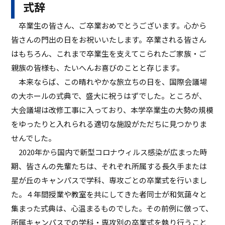
式辞
ASキャリアナビ
就職実績
住居（アパート・マンション・下
ボランティア活動
アクセス
受験生の方へ
キャンパスガイド
在学生の方へ
施設・研究所
宿）
卒業生の皆さん、ご卒業おめでとうございます。心から
一般・企業の方へ
卒業生の方へ
緊急時情報
お問い合わせ
検索
卒業生の方へ
保護者の方へ
皆さんの門出の日をお祝いいたします。卒業される皆さん
休学・復学・退学の手続きについて
学納金・奨学金
資料請求
オフィシャルパンフレット
はもちろん、これまで卒業生を支えてこられたご家族・ご
デジタルパンフレット
一般・企業の方へ
教職員の方へ
親族の皆様も、たいへんお喜びのことと存じます。
証明書発行
防災情報
本来ならば、この晴れやかな旅立ちの日を、国際会議場
進路・就職トップ
長久手キャンパスガイド
星が丘キャンパスガイド
の大ホールの式典で、盛大に祝うはずでした。ところが、
大会議場は改修工事に入っており、本学卒業生の大勢の規模
をゆったりと入れられる適切な施設がただちに見つかりま
せんでした。
2020年から国内で新型コロナウィルス感染が広まった時
期、皆さんの先輩たちは、それぞれ所属する長久手または
星が丘のキャンパスで学科、専攻ごとの卒業式を行いまし
た。４年間授業や教室を共にしてきた者同士が和気藹々と
集まった式典は、心温まるものでした。その前例に倣って、
所属キャンパスでの学科・専攻別の卒業式を執り行うこと