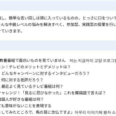
強し、簡単な言い回しは頭に入っているものの、とっさに口をつい
そんな中級レベルの悩みを解決すべく、参加型、実践型の授業を行
けていきます。
 教養番組で面白いものを見ていません 저는 지금까지 교양 프로그램
ョン！テレビのメリットとデメリットは？
！どんなキャンペーンに対するインタビューだろう？
！何に対する批評だろう？
！最近よく見ているテレビ番組は何？
チャレンジ！「見るに忍びなかった」これを韓国語で言えば？
韓国人が好きな番組は何？
ても意味がないことを表現する
ころで、馬の耳に念仏ですよ」아무리 이야기해 봤자 소귀