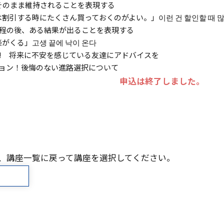
そのまま維持されることを表現する
にたくさん買っておくのがよい。」이런 건 할인할 때 많이 사
過程の後、ある結果が出ることを表現する
」고생 끝에 낙이 온다
う! 将来に不安を感じている友達にアドバイスを
ション！後悔のない進路選択について
申込は終了しました。
、講座一覧に戻って講座を選択してください。