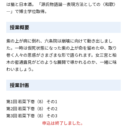
は猫と日本酒。 「源氏物語論―表現方法としての〈和歌〉
―」で博士学位取得。
授業概要
紫の上が病に倒れ、六条院は崩壊に向けて動き出しまし
た。一時は仮死状態になった紫の上が命を留めた中、取り
巻く人々の思惑がさまざまな形で語られます。女三宮と柏
木の密通露見がどのような展開で導かれるのか、一緒に味
わいましょう。
授業計画
第1回 若菜下巻（8） その1
第2回 若菜下巻（8） その2
第3回 若菜下巻（8） その3
申込は終了しました。