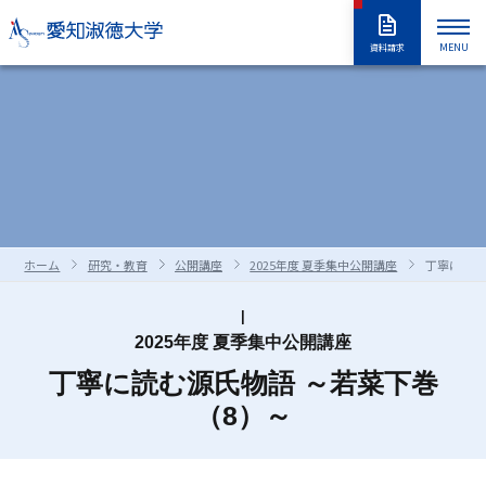
MENU
資料請求
大学紹介
入試情報
大学紹介トップ
大学概要
学長室
大学の取り組み
学部・大学院
入試情報トップ
アドミッションポリシー
情報公開
教職員採用情報
学部入試
編入学試験
学生生活
学部・大学院トップ
学修の全体像・教育制度
ホーム
研究・教育
公開講座
2025年度 夏季集中公開講座
丁寧に読む
大学院入試
入学試験要項
全学共通履修科目
学部
進路・就職
学生生活トップ
学生生活の指針（GUIDEPOST）
長久手キャンパスガイド
星が丘キャンパスガイド
過去の入試問題
合否判定の方法及び基準について
大学院
留学生別科
学生生活上の注意事項
学年暦（年間スケジュール）
研究・教育
進路・就職トップ
キャリア教育
2025年度 夏季集中公開講座
資料・出願書類の請求方法
受験上および修学上の合理的配慮
科目等履修生・聴講生・大学院研究
教員一覧
丁寧に読む源氏物語 ～若菜下巻
食堂・売店
クラブ・同好会
各種ガイダンスセミナー
キャリア支援
留学生用サイト
入試情報はこちらから
愛知淑徳大学
研究・教育トップ
ニュース・アワード
Admissions portal
受験生サイト
奨学金のご案内
生
（8）～
学生支援・サポート体制
交通（スクールバス・交通機関）
1・2年生のためのキャリアセンター
インターンシップ
教育支援
公開講座
受験生サイト
AdmissionsPortal
公式SNS
ガイド
対象者別メニュー
大学祭（淑楓祭）
履修・授業関連について
資格・キャリア支援
支援センター・施設・研究所