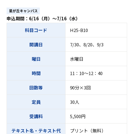
ASキャリアナビ
就職実績
住居（アパート・マンション・下
ボランティア活動
アクセス
受験生の方へ
キャンパスガイド
在学生の方へ
施設・研究所
星が丘キャンパス
宿）
一般・企業の方へ
卒業生の方へ
申込期間：6/16（月）～7/16（水）
緊急時情報
お問い合わせ
検索
卒業生の方へ
保護者の方へ
休学・復学・退学の手続きについて
学納金・奨学金
資料請求
オフィシャルパンフレット
科目コード
H25-B10
デジタルパンフレット
一般・企業の方へ
教職員の方へ
証明書発行
防災情報
開講日
7/30、8/20、9/3
進路・就職トップ
長久手キャンパスガイド
星が丘キャンパスガイド
曜日
水曜日
時間
11：10～12：40
回数等
90分×3回
定員
30人
受講料
5,500円
テキスト名・テキスト代
プリント（無料）