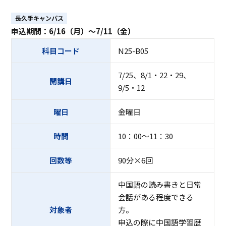
ASキャリアナビ
就職実績
住居（アパート・マンション・下
ボランティア活動
アクセス
受験生の方へ
キャンパスガイド
在学生の方へ
施設・研究所
長久手キャンパス
宿）
一般・企業の方へ
卒業生の方へ
申込期間：6/16（月）～7/11（金）
緊急時情報
お問い合わせ
検索
卒業生の方へ
保護者の方へ
休学・復学・退学の手続きについて
学納金・奨学金
資料請求
オフィシャルパンフレット
科目コード
N25-B05
デジタルパンフレット
一般・企業の方へ
教職員の方へ
証明書発行
防災情報
7/25、8/1・22・29、
開講日
進路・就職トップ
9/5・12
長久手キャンパスガイド
星が丘キャンパスガイド
曜日
金曜日
時間
10：00～11：30
回数等
90分×6回
中国語の読み書きと日常
会話がある程度できる
対象者
方。
申込の際に中国語学習歴