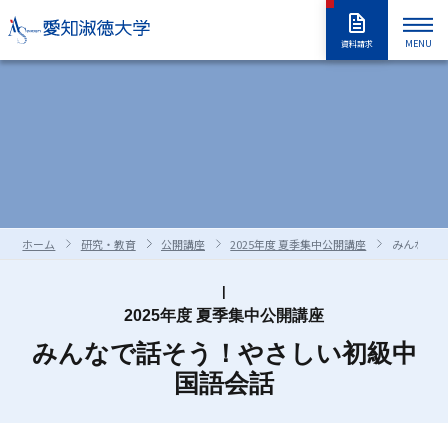
MENU
資料請求
大学紹介
入試情報
大学紹介トップ
大学概要
学長室
大学の取り組み
学部・大学院
入試情報トップ
アドミッションポリシー
情報公開
教職員採用情報
学部入試
編入学試験
学生生活
学部・大学院トップ
学修の全体像・教育制度
ホーム
研究・教育
公開講座
2025年度 夏季集中公開講座
みんなで話
大学院入試
入学試験要項
全学共通履修科目
学部
進路・就職
学生生活トップ
学生生活の指針（GUIDEPOST）
長久手キャンパスガイド
星が丘キャンパスガイド
過去の入試問題
合否判定の方法及び基準について
大学院
留学生別科
学生生活上の注意事項
学年暦（年間スケジュール）
研究・教育
進路・就職トップ
キャリア教育
2025年度 夏季集中公開講座
資料・出願書類の請求方法
受験上および修学上の合理的配慮
科目等履修生・聴講生・大学院研究
教員一覧
みんなで話そう！やさしい初級中
食堂・売店
クラブ・同好会
各種ガイダンスセミナー
キャリア支援
留学生用サイト
入試情報はこちらから
愛知淑徳大学
研究・教育トップ
ニュース・アワード
Admissions portal
受験生サイト
奨学金のご案内
生
国語会話
学生支援・サポート体制
交通（スクールバス・交通機関）
1・2年生のためのキャリアセンター
インターンシップ
教育支援
公開講座
受験生サイト
AdmissionsPortal
公式SNS
ガイド
対象者別メニュー
大学祭（淑楓祭）
履修・授業関連について
資格・キャリア支援
支援センター・施設・研究所