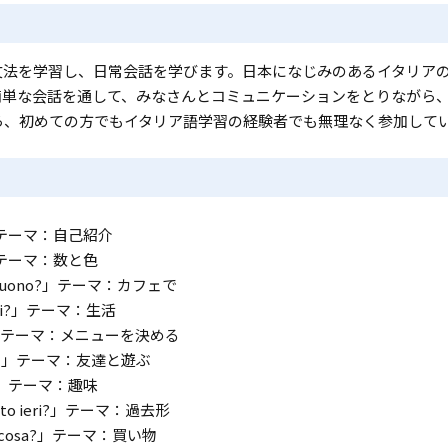
文法を学習し、日常会話を学びます。日本になじみのあるイタリア
簡単な会話を通して、みなさんとコミュニケーションをとりながら
ら、初めての方でもイタリア語学習の経験者でも無理なく参加して
i?」テーマ：自己紹介
i?」テーマ：数と色
e' buono?」テーマ：カフェで
omani?」テーマ：生活
ndi?」テーマ：メニューを決める
eme？」テーマ：友達と遊ぶ
are?」テーマ：趣味
inato ieri?」テーマ：過去形
ualcosa?」テーマ：買い物