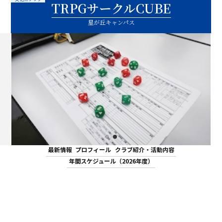
TRPGサークルCUBE
ASキャリアナビ
就職実績
住居（アパート・マンション・下
ボランティア活動
アクセス
受験生の方へ
キャンパスガイド
在学生の方へ
施設・研究所
星が丘キャンパス
宿）
一般・企業の方へ
卒業生の方へ
緊急時情報
お問い合わせ
検索
卒業生の方へ
保護者の方へ
休学・復学・退学の手続きについて
学納金・奨学金
資料請求
オフィシャルパンフレット
デジタルパンフレット
一般・企業の方へ
教職員の方へ
証明書発行
防災情報
進路・就職トップ
長久手キャンパスガイド
星が丘キャンパスガイド
最新情報
プロフィール
クラブ紹介・活動内容
年間スケジュール（2026年度）