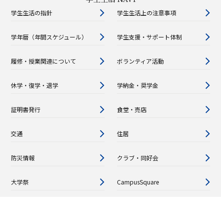
学生生活の指針
学生生活上の注意事項
学年暦（年間スケジュール）
学生支援・サポート体制
履修・授業関連について
ボランティア活動
休学・復学・退学
学納金・奨学金
証明書発行
食堂・売店
交通
住居
防災情報
クラブ・同好会
大学祭
CampusSquare