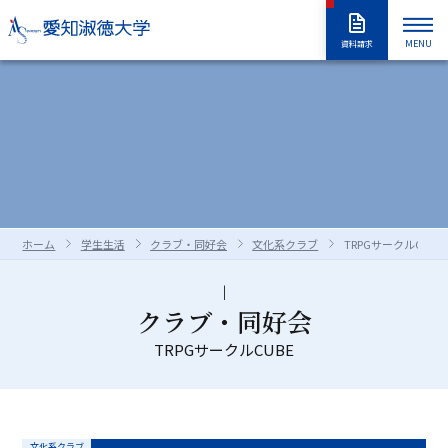
MENU
資料請求
大学紹介
入試情報
大学紹介トップ
大学概要
学長室
大学の取り組み
学部・大学院
入試情報トップ
アドミッションポリシー
情報公開
教職員採用情報
学部入試
編入学試験
学生生活
学部・大学院トップ
学修の全体像・教育制度
ホーム
学生生活
クラブ・同好会
文化系クラブ
TRPGサークルCUBE
大学院入試
入学試験要項
全学共通履修科目
学部
進路・就職
学生生活トップ
学生生活の指針（GUIDEPOST）
長久手キャンパスガイド
星が丘キャンパスガイド
過去の入試問題
合否判定の方法及び基準について
大学院
留学生別科
学生生活上の注意事項
学年暦（年間スケジュール）
研究・教育
進路・就職トップ
キャリア教育
クラブ・同好会
資料・出願書類の請求方法
受験上および修学上の合理的配慮
科目等履修生・聴講生・大学院研究
教員一覧
TRPGサークルCUBE
食堂・売店
クラブ・同好会
各種ガイダンスセミナー
キャリア支援
留学生用サイト
入試情報はこちらから
愛知淑徳大学
研究・教育トップ
ニュース・アワード
Admissions portal
受験生サイト
奨学金のご案内
生
学生支援・サポート体制
交通（スクールバス・交通機関）
1・2年生のためのキャリアセンター
インターンシップ
教育支援
公開講座
受験生サイト
AdmissionsPortal
公式SNS
ガイド
対象者別メニュー
大学祭（淑楓祭）
履修・授業関連について
資格・キャリア支援
支援センター・施設・研究所
文化系クラブ