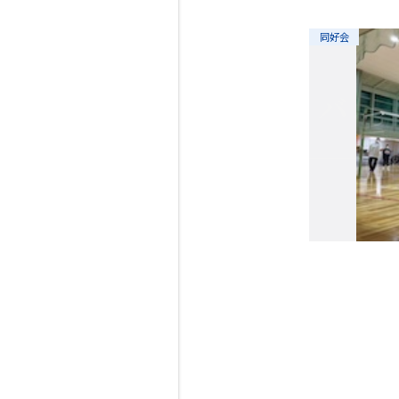
同好会
バレー