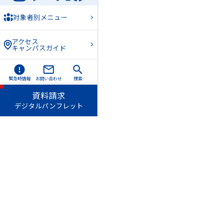
対象者別メニュー
アクセス
キャンパスガイド
緊急時情報
お問い合わせ
検索
資料請求
デジタルパンフレット
愛知淑徳学園
愛知
長久手キャンパス
〒480-1197 愛知県長久手市
TEL（0561）62-4111（代表