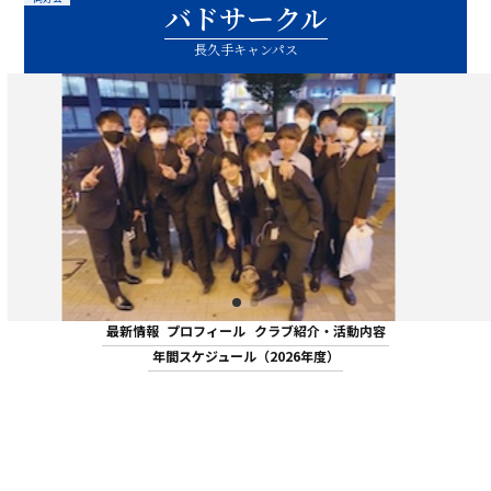
バドサークル
ASキャリアナビ
就職実績
住居（アパート・マンション・下
ボランティア活動
アクセス
受験生の方へ
キャンパスガイド
在学生の方へ
施設・研究所
長久手キャンパス
宿）
一般・企業の方へ
卒業生の方へ
緊急時情報
お問い合わせ
検索
卒業生の方へ
保護者の方へ
休学・復学・退学の手続きについて
学納金・奨学金
資料請求
オフィシャルパンフレット
デジタルパンフレット
一般・企業の方へ
教職員の方へ
証明書発行
防災情報
進路・就職トップ
長久手キャンパスガイド
星が丘キャンパスガイド
最新情報
プロフィール
クラブ紹介・活動内容
年間スケジュール（2026年度）