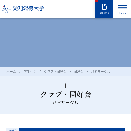
MENU
資料請求
大学紹介
入試情報
大学紹介トップ
大学概要
学長室
大学の取り組み
学部・大学院
入試情報トップ
アドミッションポリシー
情報公開
教職員採用情報
学部入試
編入学試験
学生生活
学部・大学院トップ
学修の全体像・教育制度
ホーム
学生生活
クラブ・同好会
同好会
バドサークル
大学院入試
入学試験要項
全学共通履修科目
学部
進路・就職
学生生活トップ
学生生活の指針（GUIDEPOST）
長久手キャンパスガイド
星が丘キャンパスガイド
過去の入試問題
合否判定の方法及び基準について
大学院
留学生別科
学生生活上の注意事項
学年暦（年間スケジュール）
研究・教育
進路・就職トップ
キャリア教育
クラブ・同好会
資料・出願書類の請求方法
受験上および修学上の合理的配慮
科目等履修生・聴講生・大学院研究
教員一覧
バドサークル
食堂・売店
クラブ・同好会
各種ガイダンスセミナー
キャリア支援
留学生用サイト
入試情報はこちらから
愛知淑徳大学
研究・教育トップ
ニュース・アワード
Admissions portal
受験生サイト
奨学金のご案内
生
学生支援・サポート体制
交通（スクールバス・交通機関）
1・2年生のためのキャリアセンター
インターンシップ
教育支援
公開講座
受験生サイト
AdmissionsPortal
公式SNS
ガイド
対象者別メニュー
大学祭（淑楓祭）
履修・授業関連について
資格・キャリア支援
支援センター・施設・研究所
同好会