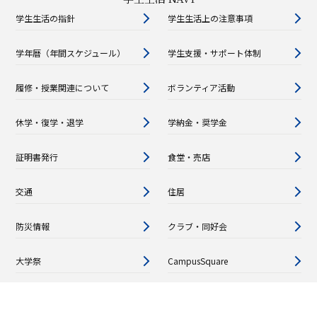
学生生活の指針
学生生活上の注意事項
学年暦（年間スケジュール）
学生支援・サポート体制
履修・授業関連について
ボランティア活動
休学・復学・退学
学納金・奨学金
証明書発行
食堂・売店
交通
住居
防災情報
クラブ・同好会
大学祭
CampusSquare