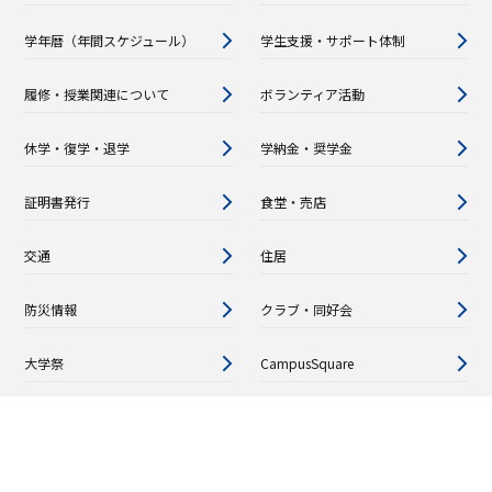
学年暦（年間スケジュール）
学生支援・サポート体制
履修・授業関連について
ボランティア活動
休学・復学・退学
学納金・奨学金
証明書発行
食堂・売店
交通
住居
防災情報
クラブ・同好会
大学祭
CampusSquare