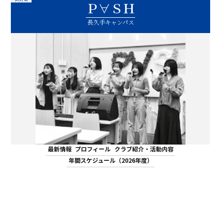
Ｐ∀ＳＨ
ASキャリアナビ
就職実績
住居（アパート・マンション・下
ボランティア活動
アクセス
受験生の方へ
キャンパスガイド
在学生の方へ
施設・研究所
長久手キャンパス
宿）
一般・企業の方へ
卒業生の方へ
緊急時情報
お問い合わせ
検索
卒業生の方へ
保護者の方へ
休学・復学・退学の手続きについて
学納金・奨学金
資料請求
オフィシャルパンフレット
デジタルパンフレット
一般・企業の方へ
教職員の方へ
証明書発行
防災情報
進路・就職トップ
長久手キャンパスガイド
星が丘キャンパスガイド
最新情報
プロフィール
クラブ紹介・活動内容
年間スケジュール（2026年度）