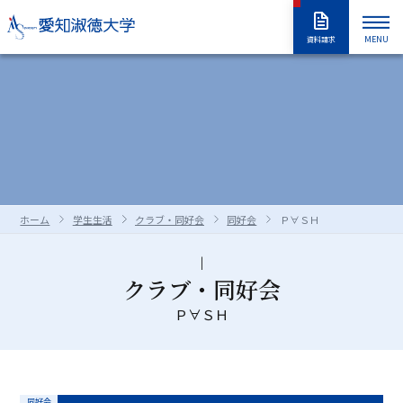
MENU
資料請求
大学紹介
入試情報
大学紹介トップ
大学概要
学長室
大学の取り組み
学部・大学院
入試情報トップ
アドミッションポリシー
情報公開
教職員採用情報
学部入試
編入学試験
学生生活
学部・大学院トップ
学修の全体像・教育制度
ホーム
学生生活
クラブ・同好会
同好会
Ｐ∀ＳＨ
大学院入試
入学試験要項
全学共通履修科目
学部
進路・就職
学生生活トップ
学生生活の指針（GUIDEPOST）
長久手キャンパスガイド
星が丘キャンパスガイド
過去の入試問題
合否判定の方法及び基準について
大学院
留学生別科
学生生活上の注意事項
学年暦（年間スケジュール）
研究・教育
進路・就職トップ
キャリア教育
クラブ・同好会
資料・出願書類の請求方法
受験上および修学上の合理的配慮
科目等履修生・聴講生・大学院研究
教員一覧
Ｐ∀ＳＨ
食堂・売店
クラブ・同好会
各種ガイダンスセミナー
キャリア支援
留学生用サイト
入試情報はこちらから
愛知淑徳大学
研究・教育トップ
ニュース・アワード
Admissions portal
受験生サイト
奨学金のご案内
生
学生支援・サポート体制
交通（スクールバス・交通機関）
1・2年生のためのキャリアセンター
インターンシップ
教育支援
公開講座
受験生サイト
AdmissionsPortal
公式SNS
ガイド
対象者別メニュー
大学祭（淑楓祭）
履修・授業関連について
資格・キャリア支援
支援センター・施設・研究所
同好会