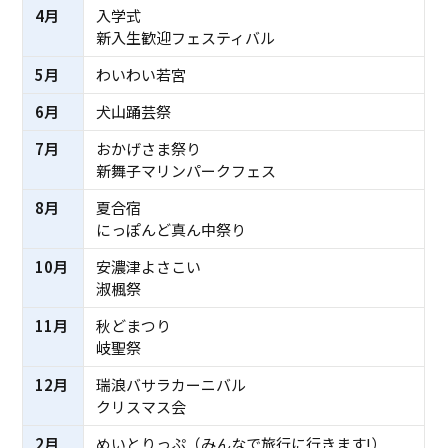
4月
入学式
新入生歓迎フェスティバル
5月
わいわい若宮
6月
犬山踊芸祭
7月
おかげさま祭り
新舞子マリンパークフェス
8月
夏合宿
にっぽんど真ん中祭り
10月
安濃津よさこい
淑楓祭
11月
秋どまつり
岐聖祭
12月
瑞浪バサラカーニバル
クリスマス会
2月
めいとりっぷ（みんなで旅行に行きます!）