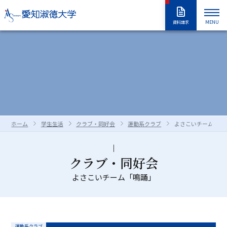
MENU
資料請求
大学紹介
入試情報
大学紹介トップ
大学概要
学長室
大学の取り組み
学部・大学院
入試情報トップ
アドミッションポリシー
情報公開
教職員採用情報
学部入試
編入学試験
学生生活
学部・大学院トップ
学修の全体像・教育制度
ホーム
学生生活
クラブ・同好会
運動系クラブ
よさこいチーム「鳴
大学院入試
入学試験要項
全学共通履修科目
学部
進路・就職
学生生活トップ
学生生活の指針（GUIDEPOST）
長久手キャンパスガイド
星が丘キャンパスガイド
過去の入試問題
合否判定の方法及び基準について
大学院
留学生別科
学生生活上の注意事項
学年暦（年間スケジュール）
研究・教育
進路・就職トップ
キャリア教育
クラブ・同好会
資料・出願書類の請求方法
受験上および修学上の合理的配慮
科目等履修生・聴講生・大学院研究
教員一覧
よさこいチーム「鳴踊」
食堂・売店
クラブ・同好会
各種ガイダンスセミナー
キャリア支援
留学生用サイト
入試情報はこちらから
愛知淑徳大学
研究・教育トップ
ニュース・アワード
Admissions portal
受験生サイト
奨学金のご案内
生
学生支援・サポート体制
交通（スクールバス・交通機関）
1・2年生のためのキャリアセンター
インターンシップ
教育支援
公開講座
受験生サイト
AdmissionsPortal
公式SNS
ガイド
対象者別メニュー
大学祭（淑楓祭）
履修・授業関連について
資格・キャリア支援
支援センター・施設・研究所
運動系クラブ