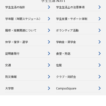
学生生活 NAVI
学生生活の指針
学生生活上の注意事項
学年暦（年間スケジュール）
学生支援・サポート体制
履修・授業関連について
ボランティア活動
休学・復学・退学
学納金・奨学金
証明書発行
食堂・売店
交通
住居
防災情報
クラブ・同好会
大学祭
CampusSquare