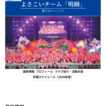
よさこいチーム「鳴踊」
ASキャリアナビ
就職実績
住居（アパート・マンション・下
ボランティア活動
アクセス
受験生の方へ
キャンパスガイド
在学生の方へ
施設・研究所
星が丘キャンパス
宿）
一般・企業の方へ
卒業生の方へ
緊急時情報
お問い合わせ
検索
卒業生の方へ
保護者の方へ
休学・復学・退学の手続きについて
学納金・奨学金
資料請求
オフィシャルパンフレット
デジタルパンフレット
一般・企業の方へ
教職員の方へ
証明書発行
防災情報
進路・就職トップ
長久手キャンパスガイド
星が丘キャンパスガイド
最新情報
プロフィール
クラブ紹介・活動内容
年間スケジュール（2026年度）