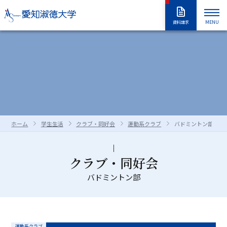
MENU
資料請求
大学紹介
入試情報
大学紹介トップ
大学概要
学長室
大学の取り組み
学部・大学院
入試情報トップ
アドミッションポリシー
情報公開
教職員採用情報
学部入試
編入学試験
学生生活
学部・大学院トップ
学修の全体像・教育制度
ホーム
学生生活
クラブ・同好会
運動系クラブ
バドミントン部
大学院入試
入学試験要項
全学共通履修科目
学部
進路・就職
学生生活トップ
学生生活の指針（GUIDEPOST）
長久手キャンパスガイド
星が丘キャンパスガイド
過去の入試問題
合否判定の方法及び基準について
大学院
留学生別科
学生生活上の注意事項
学年暦（年間スケジュール）
研究・教育
進路・就職トップ
キャリア教育
クラブ・同好会
資料・出願書類の請求方法
受験上および修学上の合理的配慮
科目等履修生・聴講生・大学院研究
教員一覧
バドミントン部
食堂・売店
クラブ・同好会
各種ガイダンスセミナー
キャリア支援
留学生用サイト
入試情報はこちらから
愛知淑徳大学
研究・教育トップ
ニュース・アワード
Admissions portal
受験生サイト
奨学金のご案内
生
学生支援・サポート体制
交通（スクールバス・交通機関）
1・2年生のためのキャリアセンター
インターンシップ
教育支援
公開講座
受験生サイト
AdmissionsPortal
公式SNS
ガイド
対象者別メニュー
大学祭（淑楓祭）
履修・授業関連について
資格・キャリア支援
支援センター・施設・研究所
運動系クラブ