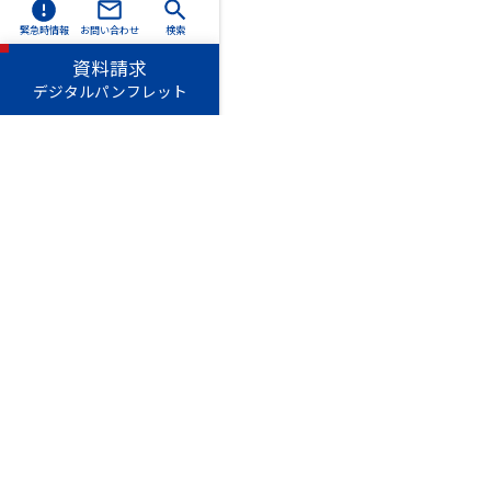
緊急時情報
お問い合わせ
検索
資料請求
デジタルパンフレット
愛知淑徳学園
愛知
長久手キャンパス
〒480-1197 愛知県長久手市
TEL（0561）62-4111（代表
星が丘キャンパス
〒464-8671 名古屋市千種区
TEL（052）781-1151（代表
このサイトについて
個人情