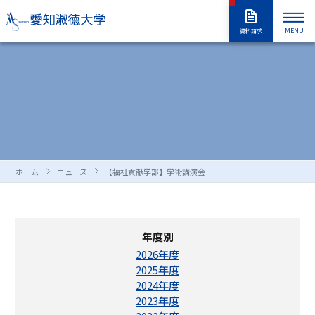
MENU
資料請求
大学紹介
入試情報
大学紹介トップ
大学概要
学長室
大学の取り組み
学部・大学院
入試情報トップ
アドミッションポリシー
情報公開
教職員採用情報
学部入試
編入学試験
学生生活
学部・大学院トップ
学修の全体像・教育制度
ホーム
ニュース
【福祉貢献学部】学術講演会
大学院入試
入学試験要項
全学共通履修科目
学部
進路・就職
学生生活トップ
学生生活の指針（GUIDEPOST）
長久手キャンパスガイド
星が丘キャンパスガイド
過去の入試問題
合否判定の方法及び基準について
大学院
留学生別科
学生生活上の注意事項
学年暦（年間スケジュール）
研究・教育
進路・就職トップ
キャリア教育
年度別
資料・出願書類の請求方法
受験上および修学上の合理的配慮
科目等履修生・聴講生・大学院研究
教員一覧
食堂・売店
クラブ・同好会
各種ガイダンスセミナー
キャリア支援
留学生用サイト
入試情報はこちらから
愛知淑徳大学
研究・教育トップ
ニュース・アワード
2026年度
Admissions portal
受験生サイト
奨学金のご案内
生
2025年度
学生支援・サポート体制
交通（スクールバス・交通機関）
1・2年生のためのキャリアセンター
インターンシップ
教育支援
公開講座
受験生サイト
AdmissionsPortal
公式SNS
2024年度
ガイド
2023年度
対象者別メニュー
大学祭（淑楓祭）
履修・授業関連について
資格・キャリア支援
支援センター・施設・研究所