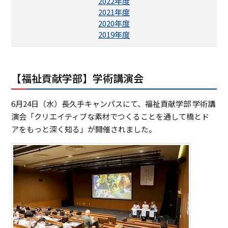
2022年度
ASキャリアナビ
就職実績
2021年度
住居（アパート・マンション・下
ボランティア活動
アクセス
受験生の方へ
キャンパスガイド
在学生の方へ
施設・研究所
2020年度
宿）
一般・企業の方へ
卒業生の方へ
2019年度
緊急時情報
お問い合わせ
検索
卒業生の方へ
保護者の方へ
休学・復学・退学の手続きについて
学納金・奨学金
資料請求
オフィシャルパンフレット
デジタルパンフレット
一般・企業の方へ
教職員の方へ
証明書発行
防災情報
【福祉貢献学部】学術講演会
進路・就職トップ
長久手キャンパスガイド
星が丘キャンパスガイド
6月24日（水）長久手キャンパスにて、福祉貢献学部 学術講
演会「クリエイティブな素材でつくることを通して橋とド
アをもっと深く知る」が開催されました。