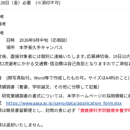
8月28日（金）必着 (※消印不可)
選考
選考
選考
 日時 2026年9月中旬（応相談）
所 本学長久手キャンパス
考後、面接対象者には個別に連絡いたします｡応募締切後、10日以
第2次選考にかかる交通費･宿泊費は自己負担となりますのでご承知
書 (顔写真貼付。Word等で作成したもの可。サイズはA4判のこと)
業績調書（著書、学術論文、その他に分類して記載）
、研究業績調書の書式については、本学ホームページの採用情報に
書式
https://www.aasa.ac.jp/saiyo/data/application_form.xlsx
類は簡易書留郵便とし、封筒の表に必ず
「食健康科学部健康栄養学科
類は返却いたしません。