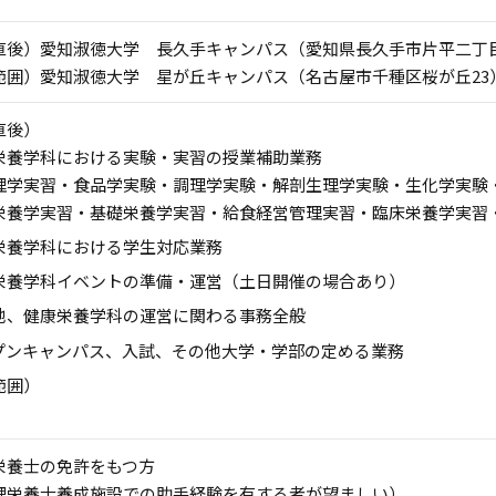
直後）愛知淑徳大学 長久手キャンパス（愛知県長久手市片平二丁
範囲）愛知淑徳大学 星が丘キャンパス（名古屋市千種区桜が丘23
直後）
栄養学科における実験・実習の授業補助業務
理学実習・食品学実験・調理学実験・解剖生理学実験・生化学実験
栄養学実習・基礎栄養学実習・給食経営管理実習・臨床栄養学実習
栄養学科における学生対応業務
栄養学科イベントの準備・運営（土日開催の場合あり）
他、健康栄養学科の運営に関わる事務全般
プンキャンパス、入試、その他大学・学部の定める業務
範囲）
栄養士の免許をもつ方
理栄養士養成施設での助手経験を有する者が望ましい）