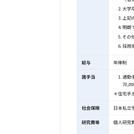
大学
上記
明朗
その他
採用
給与
年俸制
諸手当
通勤手
70,
＊住宅手
社会保険
日本私立
研究費等
個人研究