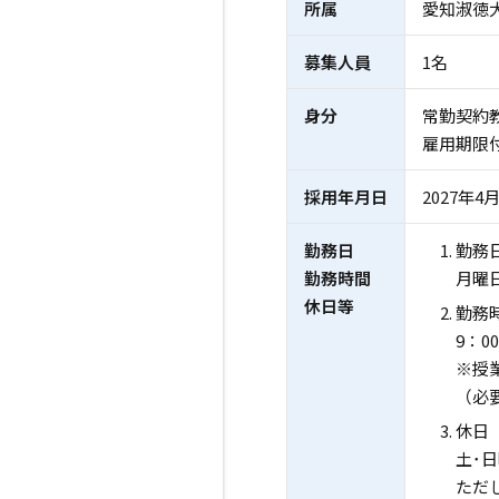
所属
愛知淑徳
募集人員
1名
身分
常勤契約
雇用期限付
採用年月日
2027年4
勤務日
勤務
勤務時間
月曜
休日等
勤務
9：0
※授業
（必
休日
土･
ただ