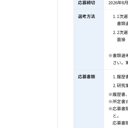
応募締切
2026年
選考方法
1次
書類
2次
面接
場
※書類選
さい。
応募書類
履歴
研究
※履歴書
※所定
※応募書
と。
応募書