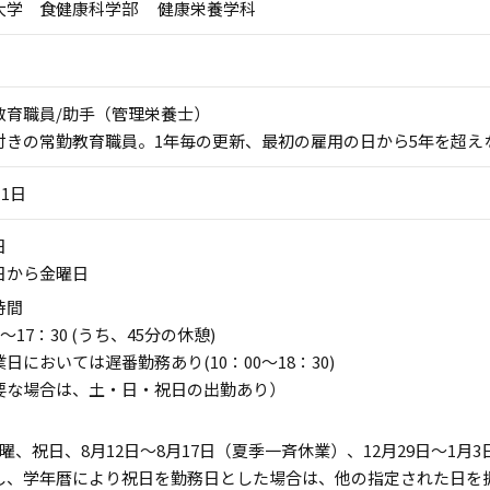
大学 食健康科学部 健康栄養学科
教育職員/助手（管理栄養士）
きの常勤教育職員。1年毎の更新、最初の雇用の日から5年を超えない
月1日
日
日から金曜日
時間
0～17：30 (うち、45分の休憩)
日においては遅番勤務あり(10：00～18：30)
要な場合は、土・日・祝日の出勤あり）
日曜、祝日、8月12日～8月17日（夏季一斉休業）、12月29日～1月
し、学年暦により祝日を勤務日とした場合は、他の指定された日を