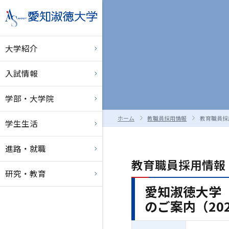
大学紹介
入試情報
学部・大学院
ホーム
教職員採用情報
教育職員採
学生生活
進路・就職
教育職員採用情報
研究・教育
愛知淑徳大学
のご案内（202