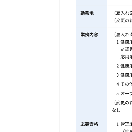
勤務地
（雇入れ
（変更の
業務内容
（雇入れ
健康
※調
応用
健康
健康
その
オー
（変更の
なし
応募資格
管理
（管