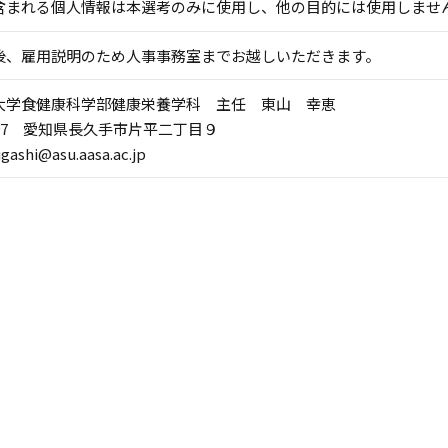
含まれる個人情報は本選考のみに使用し、他の目的には使用しませ
後、雇用説明のため人事事務室までお越しいただきます。
大学食健康科学部健康栄養学科 主任 東山 幸恵
1197 愛知県長久手市片平二丁目９
igashi@asu.aasa.ac.jp