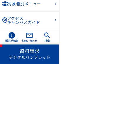
対象者別メニュー
アクセス
キャンパスガイド
緊急時情報
お問い合わせ
検索
資料請求
デジタルパンフレット
愛知淑徳学園
愛知
長久手キャンパス
〒480-1197 愛知県長久手市
TEL（0561）62-4111（代表