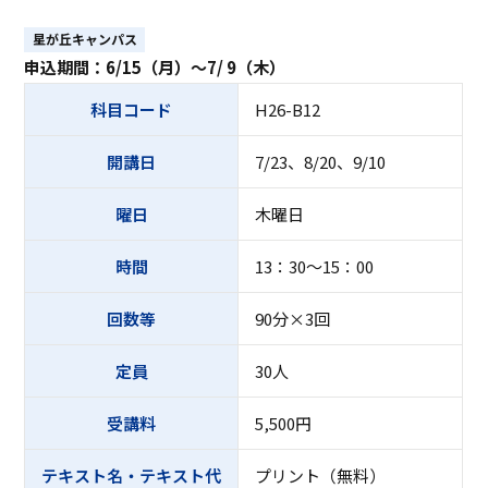
ASキャリアナビ
就職実績
住居（アパート・マンション・下
ボランティア活動
アクセス
受験生の方へ
キャンパスガイド
在学生の方へ
施設・研究所
星が丘キャンパス
宿）
一般・企業の方へ
卒業生の方へ
申込期間：6/15（月）～7/ 9（木）
緊急時情報
お問い合わせ
検索
卒業生の方へ
保護者の方へ
休学・復学・退学の手続きについて
学納金・奨学金
資料請求
オフィシャルパンフレット
科目コード
H26-B12
デジタルパンフレット
一般・企業の方へ
教職員の方へ
証明書発行
防災情報
開講日
7/23、8/20、9/10
進路・就職トップ
長久手キャンパスガイド
星が丘キャンパスガイド
曜日
木曜日
時間
13：30～15：00
回数等
90分×3回
定員
30人
受講料
5,500円
テキスト名・テキスト代
プリント（無料）