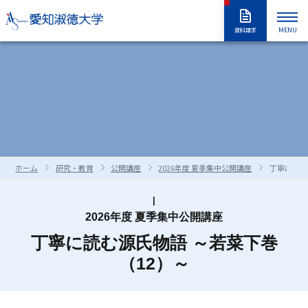
MENU
資料請求
大学紹介
入試情報
大学紹介トップ
大学概要
学長室
大学の取り組み
学部・大学院
入試情報トップ
アドミッションポリシー
情報公開
教職員採用情報
学部入試
編入学試験
学生生活
学部・大学院トップ
学修の全体像・教育制度
ホーム
研究・教育
公開講座
2026年度 夏季集中公開講座
丁寧に読む
大学院入試
入学試験要項
全学共通履修科目
学部
進路・就職
学生生活トップ
学生生活の指針（GUIDEPOST）
長久手キャンパスガイド
星が丘キャンパスガイド
過去の入試問題
合否判定の方法及び基準について
大学院
留学生別科
学生生活上の注意事項
学年暦（年間スケジュール）
研究・教育
進路・就職トップ
キャリア教育
2026年度 夏季集中公開講座
資料・出願書類の請求方法
受験上および修学上の合理的配慮
科目等履修生・聴講生・大学院研究
教員一覧
丁寧に読む源氏物語 ～若菜下巻
食堂・売店
クラブ・同好会
各種ガイダンスセミナー
キャリア支援
留学生用サイト
入試情報はこちらから
愛知淑徳大学
研究・教育トップ
ニュース・アワード
Admissions portal
受験生サイト
奨学金のご案内
生
（12）～
学生支援・サポート体制
交通（スクールバス・交通機関）
1・2年生のためのキャリアセンター
インターンシップ
教育支援
公開講座
受験生サイト
AdmissionsPortal
公式SNS
ガイド
対象者別メニュー
大学祭（淑楓祭）
履修・授業関連について
資格・キャリア支援
支援センター・施設・研究所