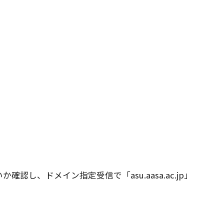
、ドメイン指定受信で「asu.aasa.ac.jp」