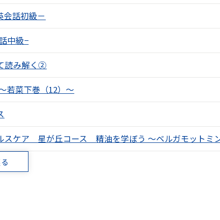
h －英会話初級－
−英会話中級−
て読み解く②
～若菜下巻（12）～
ス
ルスケア 星が丘コース 精油を学ぼう ～ベルガモットミ
戻る