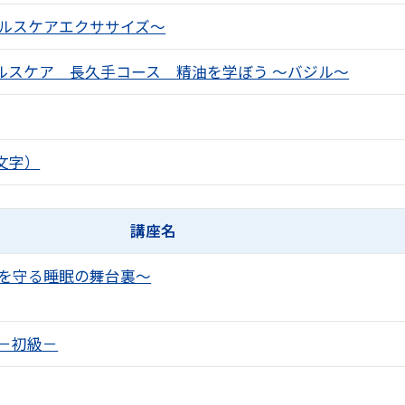
ヘルスケアエクササイズ～
ルスケア 長久手コース 精油を学ぼう ～バジル～
文字）
講座名
体を守る睡眠の舞台裏～
 －初級－