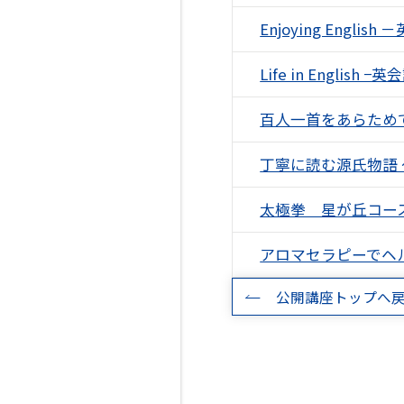
Enjoying Englis
Life in English 
百人一首をあらため
丁寧に読む源氏物語 
太極拳 星が丘コー
アロマセラピーでヘ
公開講座トップへ