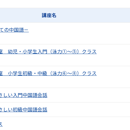
講座名
めての中国語－
室 幼児・小学生入門（泳力①〜⑤）クラス
室 小学生初級・中級（泳力⑥〜⑧）クラス
さしい入門中国語会話
さしい初級中国語会話
ス