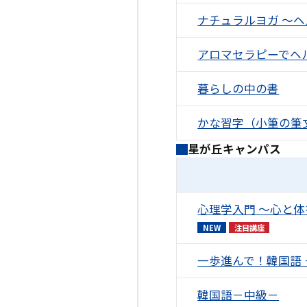
ナチュラルヨガ ～
アロマセラピーでヘ
暮らしの中の書
かな習字（小筆の筆
星が丘キャンパス
心理学入門 ～心と
NEW
注目講座
一歩進んで！韓国語
韓国語－中級－