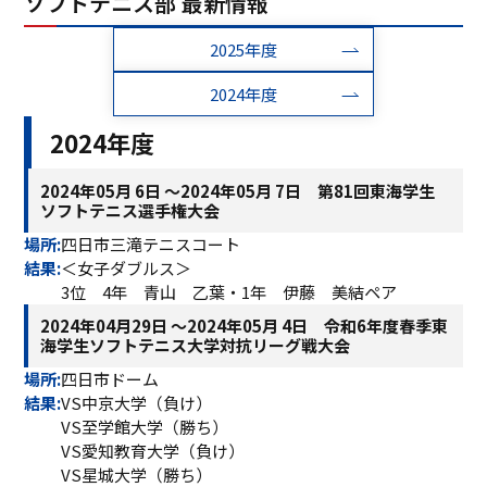
ソフトテニス部 最新情報
ASキャリアナビ
就職実績
住居（アパート・マンション・下
ボランティア活動
アクセス
受験生の方へ
キャンパスガイド
在学生の方へ
施設・研究所
2025年度
宿）
一般・企業の方へ
卒業生の方へ
緊急時情報
お問い合わせ
検索
卒業生の方へ
保護者の方へ
2024年度
休学・復学・退学の手続きについて
学納金・奨学金
資料請求
オフィシャルパンフレット
デジタルパンフレット
一般・企業の方へ
教職員の方へ
2024年度
証明書発行
防災情報
進路・就職トップ
2024年05月 6日 ～2024年05月 7日 第81回東海学生
長久手キャンパスガイド
星が丘キャンパスガイド
ソフトテニス選手権大会
場所:
四日市三滝テニスコート
結果:
＜女子ダブルス＞
3位 4年 青山 乙葉・1年 伊藤 美結ペア
2024年04月29日 ～2024年05月 4日 令和6年度春季東
海学生ソフトテニス大学対抗リーグ戦大会
場所:
四日市ドーム
結果:
VS中京大学（負け）
VS至学館大学（勝ち）
VS愛知教育大学（負け）
VS星城大学（勝ち）