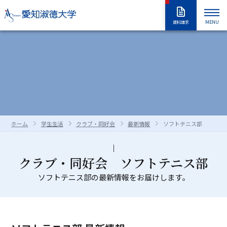
MENU
資料請求
大学紹介
入試情報
大学紹介トップ
大学概要
学長室
大学の取り組み
学部・大学院
入試情報トップ
アドミッションポリシー
情報公開
教職員採用情報
学部入試
編入学試験
学生生活
学部・大学院トップ
学修の全体像・教育制度
ホーム
学生生活
クラブ・同好会
最新情報
ソフトテニス部
大学院入試
入学試験要項
全学共通履修科目
学部
進路・就職
学生生活トップ
学生生活の指針（GUIDEPOST）
長久手キャンパスガイド
星が丘キャンパスガイド
過去の入試問題
合否判定の方法及び基準について
大学院
留学生別科
学生生活上の注意事項
学年暦（年間スケジュール）
研究・教育
進路・就職トップ
キャリア教育
クラブ・同好会 ソフトテニス部
資料・出願書類の請求方法
受験上および修学上の合理的配慮
科目等履修生・聴講生・大学院研究
教員一覧
ソフトテニス部の最新情報をお届けします。
食堂・売店
クラブ・同好会
各種ガイダンスセミナー
キャリア支援
留学生用サイト
入試情報はこちらから
愛知淑徳大学
研究・教育トップ
ニュース・アワード
Admissions portal
受験生サイト
奨学金のご案内
生
学生支援・サポート体制
交通（スクールバス・交通機関）
1・2年生のためのキャリアセンター
インターンシップ
教育支援
公開講座
受験生サイト
AdmissionsPortal
公式SNS
ガイド
対象者別メニュー
大学祭（淑楓祭）
履修・授業関連について
資格・キャリア支援
支援センター・施設・研究所