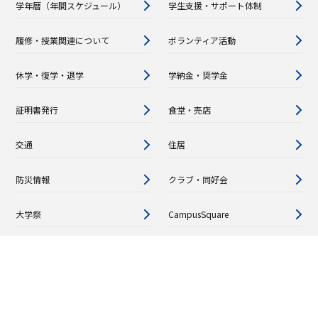
学年暦（年間スケジュール）
学生支援・サポート体制
履修・授業関連について
ボランティア活動
休学・復学・退学
学納金・奨学金
証明書発行
食堂・売店
交通
住居
防災情報
クラブ・同好会
大学祭
CampusSquare