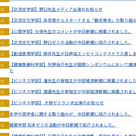
【交流文学部】野口先生メディア出演のお知らせ
ース
【交流文化学部】来年度からスタートする「観光専攻」の取り組
ース
【心理学部】久保先生のコメントが中日新聞に掲載されました。
ース
【交流文化学部】野口ゼミの活動が中日新聞に紹介されました。
ース
【創造表現学部】柳井先生が日声協エッセイコンテストで入賞し
ース
【健康医療科学部】矢野裕介先生が国際シンポジウムにおいて講演
ース
た
【ビジネス学部】潘先生の寄稿文が中部経済新聞に掲載されまし
ース
【ビジネス学部】渡邉先生の寄稿文が中部経済新聞に掲載されま
ース
【ビジネス学部】 大塚ゼミラジオ出演のお知らせ
ース
本学の奨学金に関する取り組みが、中日新聞に紹介されました。
ース
建築学部 松本ゼミの活動が中日新聞で紹介されました。
ース
【健康医療科学部】矢野裕介先生が企画編集・解説を担当した復刻版