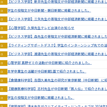
【ビジネス学部】新井先生の寄稿文が中部経済新聞に掲載されま
ース
学生の投稿文が中日新聞・朝日新聞に掲載されました。
ース
【ビジネス学部】三矢先生の寄稿文が中部経済新聞に掲載されま
ース
【心理学部】久保先生テレビ出演のお知らせ
ース
【ビジネス学部】森先生の寄稿文が中部経済新聞に掲載されまし
ース
【ライティングサポートデスク】学生のインターンシップ先での
ース
【ビジネス学部】渡邉先生の寄稿文が中部経済新聞に掲載されま
ース
心理学部 髙野ゼミの活動が中日新聞に紹介されました。
ース
本学卒業生の活躍が中日新聞1面で紹介されました。
ース
【食健康科学部】吉田久美先生の研究が東京新聞（中日新聞）に
ース
【健康医療科学部】志村先生が中日新聞「医人伝」で紹介されま
ース
学生の投稿文が中日新聞に掲載されました。
ース
【建築学部】清水先生がクリエイティブ・リンク・ナゴヤ 2024
ース