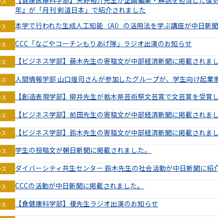
ース
年』が「月刊 剣道日本」で紹介されました
本学で行われた生成人工知能（AI）の活用法を学ぶ講座が中日新
ース
CCC「なごやコーチンもりあげ隊」ラジオ出演のお知らせ
ース
【ビジネス学部】藤木先生の寄稿文が中部経済新聞に掲載されま
ース
人間情報学部 山口煌司さんが参加したグループが、学生向け起業家
ース
【創造表現学部】柳井先生が栃木県芸術祭文芸賞で文芸賞を受賞
ース
【ビジネス学部】前田先生の寄稿文が中部経済新聞に掲載されま
ース
【ビジネス学部】鈴木先生の寄稿文が中部経済新聞に掲載されま
ース
学生の投稿文が朝日新聞に掲載されました。
ース
ダイバーシティ共生センター 鈴木先生の社会活動が中日新聞に紹
ース
CCCの活動が中日新聞に掲載されました。
ース
【食健康科学部】榎先生ラジオ出演のお知らせ
ース