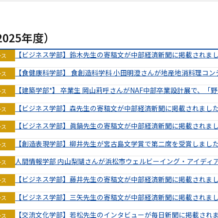
025年度）
【ビジネス学部】鈴木先生の寄稿文が中部経済新聞に掲載されま
ース
【食健康科学部】 食創造科学科 小田明澄さんが地産地消料理コ
ース
【建築学部*】 卒業生 岡山莉呼さんがNAF中部卒業設計展で、「
ース
【ビジネス学部】森先生の寄稿文が中部経済新聞に掲載されまし
ース
【ビジネス学部】眞鍋先生の寄稿文が中部経済新聞に掲載されま
ース
【創造表現学部】柳井先生が宮古島文学賞で第二席を受賞しまし
ース
人間情報学部 内山梨瑚さんが浜松市ウェルビーイング・アイディ
ース
【ビジネス学部】藤井先生の寄稿文が中部経済新聞に掲載されま
ース
【ビジネス学部】三矢先生の寄稿文が中部経済新聞に掲載されま
ース
【交流文化学部】若松先生のインタビューが毎日新聞に掲載され
ース