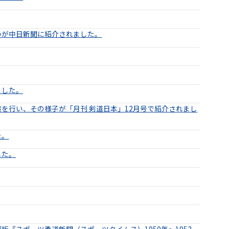
みが中日新聞に紹介されました。
ました。
を行い、その様子が「月刊 剣道日本」12月号で紹介されまし
た。
した。
『スポーツ柔道新聞（スポーツタイムス）1950年～1953