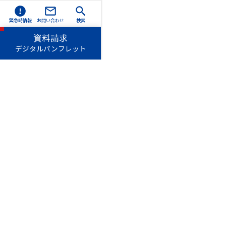
緊急時情報
お問い合わせ
検索
資料請求
デジタルパンフレット
愛知淑徳学園
愛知
長久手キャンパス
〒480-1197 愛知県長久手市
TEL（0561）62-4111（代表
星が丘キャンパス
〒464-8671 名古屋市千種区
TEL（052）781-1151（代表